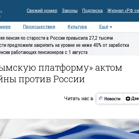
Свежий номер
Законы
Подписка
Журнал «РФ с
ия
и
 мире
Происшествия
Культура
Ещё
Медиацентр
Интервью
Колумнисты
Делова
яя пенсия по старости в России превысила 27,2 тысячи
эксперт
сти предложили закрепить на уровне не ниже 40% от заработка
енсии работающих пенсионеров с 1 августа
рымскую платформу» актом
йны против России
Читать нас в