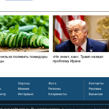
 нельзя поливать помидоры
«Не знает, как»: Трамп назвал
рцы
проблему Ирана
Опросы
Фото
Контакты
ы
Мнения
Регионы
Реклама
ентр
Интервью
Колумнисты
Вакансии