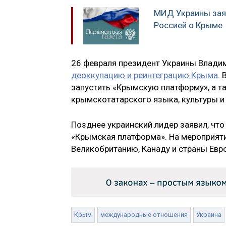
МИД Украины заяв
Россией о Крыме
26 февраля президент Украины Влади
деоккупацию и реинтеграцию Крыма
.
запустить «Крымскую платформу», а т
крымскотатарского языка, культуры и
Позднее украинский лидер заявил, чт
«Крымская платформа». На мероприят
Великобританию, Канаду и страны Евр
Крым
международные отношения
Украина