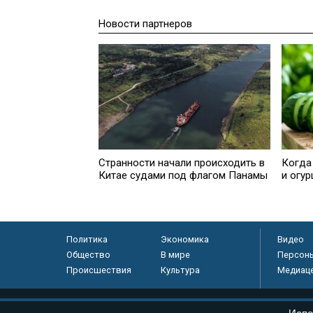
Новости партнеров
Странности начали происходить в
Когда
Китае судами под флагом Панамы
и огу
Политика
Экономика
Видео
Общество
В мире
Персон
Происшествия
Культура
Медиац
© «Парламентская газета», 2026 г.