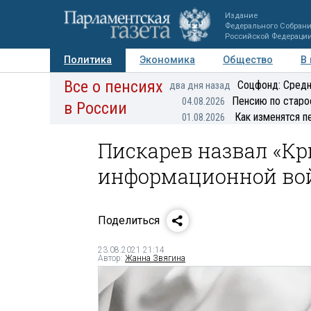
Издание
Федерального Собран
Российской Федераци
Политика
Экономика
Общество
В
Все о пенсиях
Фото
Авторы
Персоны
Мнения
Регионы
Соцфонд: Средн
два дня назад
Пенсию по старо
04.08.2026
в России
Как изменятся п
01.08.2026
Пискарев назвал «К
информационной во
Поделиться
23.08.2021 21:14
Автор:
Жанна Звягина