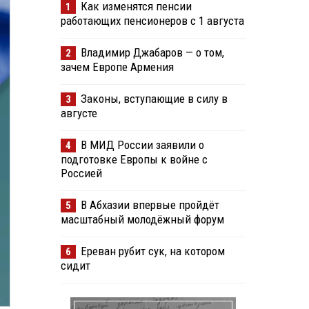
Как изменятся пенсии
1
работающих пенсионеров с 1 августа
Владимир Джабаров — о том,
2
зачем Европе Армения
Законы, вступающие в силу в
3
августе
В МИД России заявили о
4
подготовке Европы к войне с
Россией
В Абхазии впервые пройдёт
5
масштабный молодёжный форум
Ереван рубит сук, на котором
6
сидит