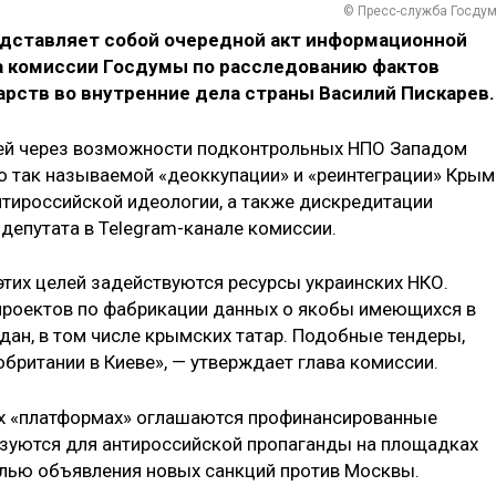
© Пресс-служба Госду
дставляет собой очередной акт информационной
ва комиссии Госдумы по расследованию фактов
рств во внутренние дела страны Василий Пискарев.
ей через возможности подконтрольных НПО Западом
 так называемой «деоккупации» и «реинтеграции» Крым
тироссийской идеологии, а также дискредитации
 депутата в Telegram-канале комиссии.
этих целей задействуются ресурсы украинских НКО.
 проектов по фабрикации данных о якобы имеющихся в
дан, в том числе крымских татар. Подобные тендеры,
британии в Киеве», — утверждает глава комиссии.
х «платформах» оглашаются профинансированные
ьзуются для антироссийской пропаганды на площадках
елью объявления новых санкций против Москвы.