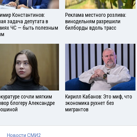
имир Константинов:
Реклама местного розлива:
ная задача депутата в
винодельням разрешили
виях ЧС — быть полезным
билборды вдоль трасс
ям
окуратуре сочли мягким
Кирилл Кабанов: Это миф, что
овор блогеру Александре
экономика рухнет без
рошиной
мигрантов
Новости СМИ2