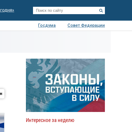
егодня»
Госдума
Совет Федерации
я
Авто
Недвижимость
Технологии
иза
Интересное за неделю