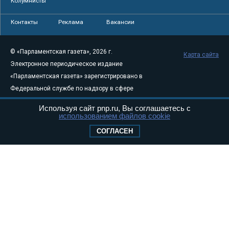
Колумнисты
Контакты
Реклама
Вакансии
© «Парламентская газета», 2026 г.
Карта сайта
Электронное периодическое издание
«Парламентская газета» зарегистрировано в
Федеральной службе по надзору в сфере
связи, информационных технологий и
Используя сайт pnp.ru, Вы соглашаетесь с
массовых коммуникаций (Роскомнадзор) 05
использованием файлов cookie
августа 2011 года. 18+
СОГЛАСЕН
Свидетельство о регистрации Эл № ФС77-
46097
Учредитель — АНО «Парламентская газета»
Исполняющий обязанности главного
редактора — Абдуллаев М.Р.
Тел.: +7 (495) 637–69–79 E-mail:
pg@pnp.ru
«Парламентская газета» - официальное еженедельное издание
Федерального Собрания РФ. Издается с 1997 года. Учредители