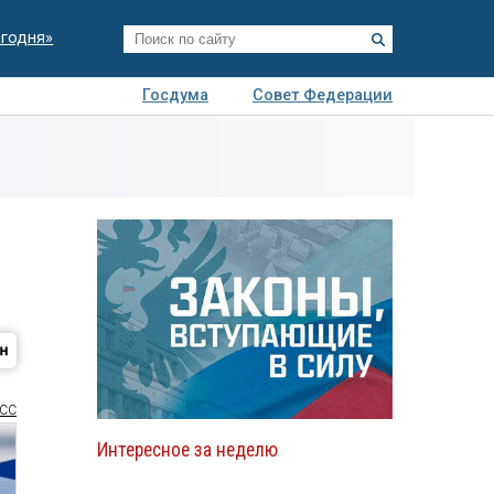
егодня»
Госдума
Совет Федерации
я
Авто
Недвижимость
Технологии
иза
СС
Интересное за неделю