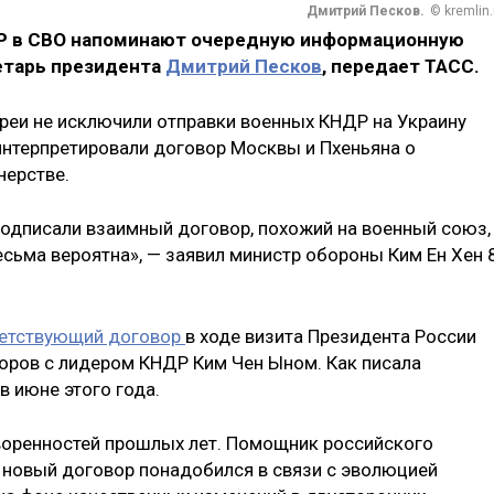
Дмитрий Песков.
© kremlin.
ДР в СВО напоминают очередную информационную
ретарь президента
Дмитрий Песков
, передает ТАСС.
реи не исключили отправки военных КНДР на Украину
нтерпретировали договор Москвы и Пхеньяна о
ерстве.
подписали взаимный договор, похожий на военный союз,
сьма вероятна», — заявил министр обороны Ким Ен Хен 
етствующий договор
в ходе визита Президента России
воров с лидером КНДР Ким Чен Ыном. Как писала
в июне этого года.
воренностей прошлых лет. Помощник российского
 новый договор понадобился в связи с эволюцией