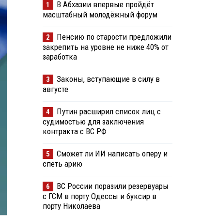
В Абхазии впервые пройдёт
1
масштабный молодёжный форум
Пенсию по старости предложили
2
закрепить на уровне не ниже 40% от
заработка
Законы, вступающие в силу в
3
августе
Путин расширил список лиц с
4
судимостью для заключения
контракта с ВС РФ
Сможет ли ИИ написать оперу и
5
спеть арию
ВС России поразили резервуары
6
с ГСМ в порту Одессы и буксир в
порту Николаева