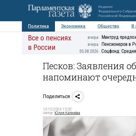
Издание
Федерального Собран
Российской Федераци
Политика
Экономика
Общество
В
Все о пенсиях
Фото
Авторы
Персоны
Мнения
Регионы
Минтруд предлож
вчера
Пенсионеров в Р
вчера
в России
Соцфонд: Средня
05.08.2026
Песков: Заявления о
напоминают очеред
Поделиться
10.10.2024 13:02
Автор:
Юлия Катенёва