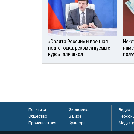
«Орлята России» и военная
Неко
подготовка: рекомендуемые
наме
курсы для школ
полу
Политика
Экономика
Видео
Общество
В мире
Персон
Происшествия
Культура
Медиац