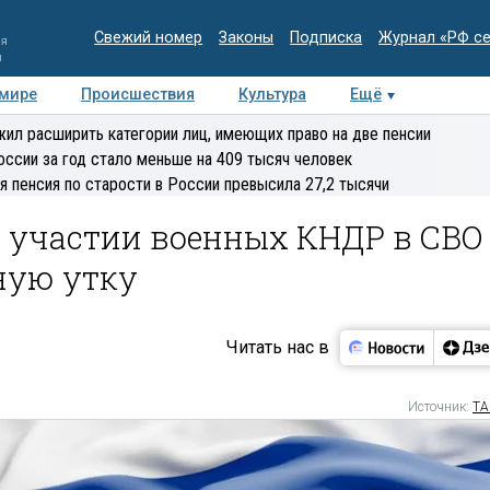
Свежий номер
Законы
Подписка
Журнал «РФ с
ия
и
 мире
Происшествия
Культура
Ещё
Медиацентр
Интервью
Колумнисты
Делова
ил расширить категории лиц, имеющих право на две пенсии
эксперт
оссии за год стало меньше на 409 тысяч человек
я пенсия по старости в России превысила 27,2 тысячи
б участии военных КНДР в СВО
ную утку
Читать нас в
Источник:
ТА