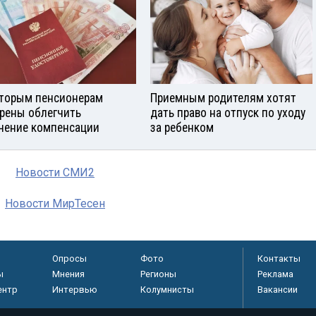
торым пенсионерам
Приемным родителям хотят
рены облегчить
дать право на отпуск по уходу
чение компенсации
за ребенком
Новости СМИ2
Новости МирТесен
Опросы
Фото
Контакты
ы
Мнения
Регионы
Реклама
ентр
Интервью
Колумнисты
Вакансии