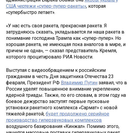
США чертежи «супер-пупер-ракеты»
, которая
«супербыстро летает».
«У нас есть своя ракета, прекрасная ракета. Я
затрудняюсь сказать, укладывается ли наша ракета в
понимание господина Трампа как «супер-пупер». Но
хорошая ракета, не имеющая пока аналогов в мире, и
причем не одна», — сказал представитель Кремля,
которого процитировало РИА Новости.
Выступая с видеообращением к российским
гражданам в честь Дня защитника Отечества 23
февраля, Президент РФ
Владимир Путин
заявил, что в
России уделят повышенное внимание укреплению
ядерной триады. Также, по его словам, в этом году на
боевое дежурство заступят первые пусковые
установки ракетного комплекса «Сармат» с новой
тяжелой ракетой,
будет продолжено серийное
производство гиперзвуковых комплексов
воздушного базирования «Кинжал». Помимо этого,
начнутся массовые поставки гиперзвуковых ракет