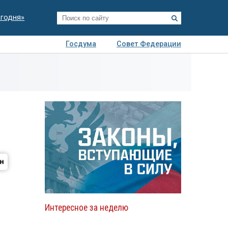
егодня»
Госдума
Совет Федерации
я
Авто
Недвижимость
Технологии
иза
Интересное за неделю