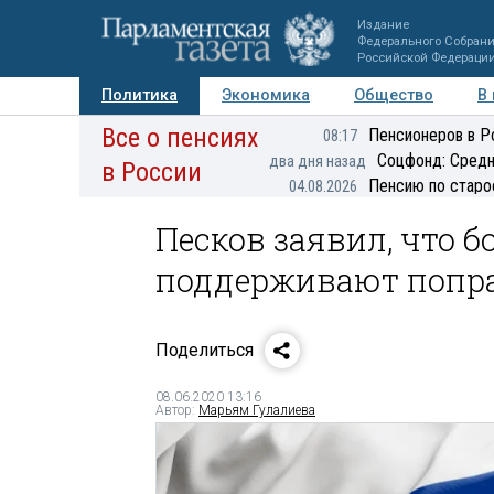
Издание
Федерального Собран
Российской Федераци
Политика
Экономика
Общество
В
Все о пенсиях
Фото
Авторы
Персоны
Мнения
Регионы
Пенсионеров в Р
08:17
Соцфонд: Средн
два дня назад
в России
Пенсию по старо
04.08.2026
Песков заявил, что 
поддерживают попр
Поделиться
08.06.2020 13:16
Автор:
Марьям Гулалиева