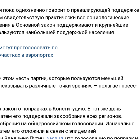
ия пока однозначно говорит о превалирующей поддержке
ом свидетельствую практически все социологические
нения в Основной закон поддерживают и крупнейшие
пользуются наибольшей поддержкой населения.
огут проголосовать по
участках в аэропортах
и этом «есть партии, которые пользуются меньшей
сказывать различные точки зрения», — полагает пресс-
 закон о поправках в Конституцию. В тот же день
атем его поддержали заксобрания всех регионов.
одобрения на общероссийском голосовании. Изначально
затем его отложили в связи с эпидемией
ии Владимир Путин
заявил
, что голосование по поправка