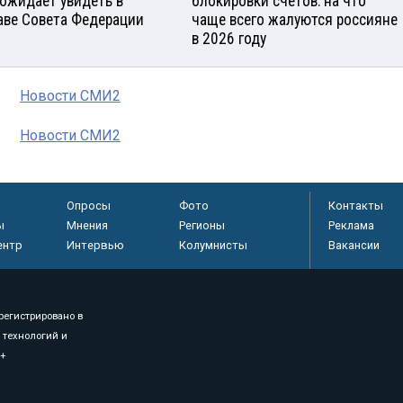
 ожидает увидеть в
блокировки счетов: на что
аве Совета Федерации
чаще всего жалуются россияне
в 2026 году
Новости СМИ2
Новости СМИ2
Опросы
Фото
Контакты
ы
Мнения
Регионы
Реклама
ентр
Интервью
Колумнисты
Вакансии
регистрировано в
 технологий и
8+