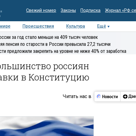
Свежий номер
Законы
Подписка
Журнал «РФ с
ия
и
 мире
Происшествия
Культура
Ещё
Медиацентр
Интервью
Колумнисты
Делова
оссии за год стало меньше на 409 тысяч человек
эксперт
яя пенсия по старости в России превысила 27,2 тысячи
сти предложили закрепить на уровне не ниже 40% от заработка
большинство россиян
авки в Конституцию
Читать нас в