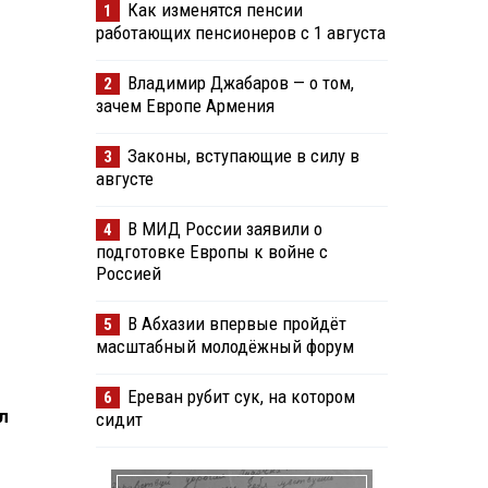
Как изменятся пенсии
1
работающих пенсионеров с 1 августа
Владимир Джабаров — о том,
2
зачем Европе Армения
Законы, вступающие в силу в
3
августе
В МИД России заявили о
4
подготовке Европы к войне с
Россией
В Абхазии впервые пройдёт
5
масштабный молодёжный форум
Ереван рубит сук, на котором
6
л
сидит