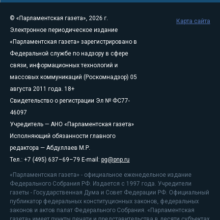
© «Парламентская газета», 2026 г.
Карта сайта
Электронное периодическое издание
«Парламентская газета» зарегистрировано в
Федеральной службе по надзору в сфере
связи, информационных технологий и
массовых коммуникаций (Роскомнадзор) 05
августа 2011 года. 18+
Свидетельство о регистрации Эл № ФС77-
46097
Учредитель — АНО «Парламентская газета»
Исполняющий обязанности главного
редактора — Абдуллаев М.Р.
Тел.: +7 (495) 637–69–79 E-mail:
pg@pnp.ru
«Парламентская газета» - официальное еженедельное издание
Федерального Собрания РФ. Издается с 1997 года. Учредители
газеты - Государственная Дума и Совет Федерации РФ. Официальный
публикатор федеральных конституционных законов, федеральных
законов и актов палат Федерального Собрания. «Парламентская
газета» имеет пункты печати и представительства в десяти субъектах