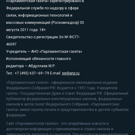
«Парламентская газета» зарегистрировано в
Федеральной службе по надзору в сфере
связи, информационных технологий и
массовых коммуникаций (Роскомнадзор) 05
августа 2011 года. 18+
Свидетельство о регистрации Эл № ФС77-
46097
Учредитель — АНО «Парламентская газета»
Исполняющий обязанности главного
редактора — Абдуллаев М.Р.
Тел.: +7 (495) 637–69–79 E-mail:
pg@pnp.ru
«Парламентская газета» - официальное еженедельное издание
Федерального Собрания РФ. Издается с 1997 года. Учредители
газеты - Государственная Дума и Совет Федерации РФ. Официальный
публикатор федеральных конституционных законов, федеральных
законов и актов палат Федерального Собрания. «Парламентская
газета» имеет пункты печати и представительства в десяти субъектах
федерации.
Сайт «Парламентской газеты» - это оперативные новости и
достоверная информация о принимаемых в стране законах и
деятельности депутатов и сенаторов. При использовании материалов