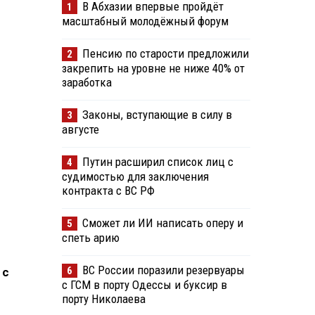
В Абхазии впервые пройдёт
1
масштабный молодёжный форум
Пенсию по старости предложили
2
закрепить на уровне не ниже 40% от
заработка
Законы, вступающие в силу в
3
августе
Путин расширил список лиц с
4
судимостью для заключения
контракта с ВС РФ
Сможет ли ИИ написать оперу и
5
спеть арию
ВС России поразили резервуары
6
 с
с ГСМ в порту Одессы и буксир в
порту Николаева