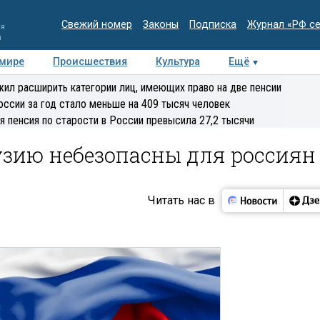
Свежий номер
Законы
Подписка
Журнал «РФ с
ия
и
 мире
Происшествия
Культура
Ещё
Медиацентр
Интервью
Колумнисты
Делова
ил расширить категории лиц, имеющих право на две пенсии
эксперт
оссии за год стало меньше на 409 тысяч человек
я пенсия по старости в России превысила 27,2 тысячи
рузию небезопасны для россиян
Читать нас в