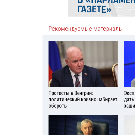
Рекомендуемые материалы
Протесты в Венгрии:
Эксп
политический кризис набирает
дать
обороты
защи