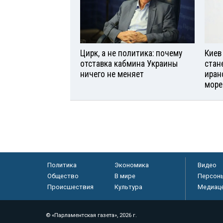
Цирк, а не политика: почему
Киев
отставка кабмина Украины
стан
ничего не меняет
иран
море
Политика
Экономика
Видео
Общество
В мире
Персон
Происшествия
Культура
Медиац
© «Парламентская газета», 2026 г.