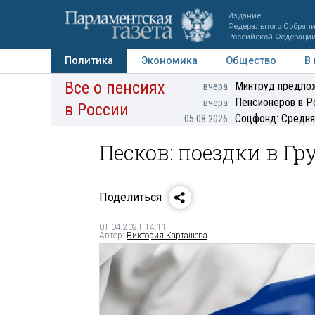
Издание
Федерального Собран
Российской Федераци
Политика
Экономика
Общество
В
Все о пенсиях
Фото
Авторы
Персоны
Мнения
Регионы
Минтруд предлож
вчера
Пенсионеров в Р
вчера
в России
Соцфонд: Средня
05.08.2026
Песков: поездки в Г
Поделиться
01.04.2021 14:11
Автор:
Виктория Карташева