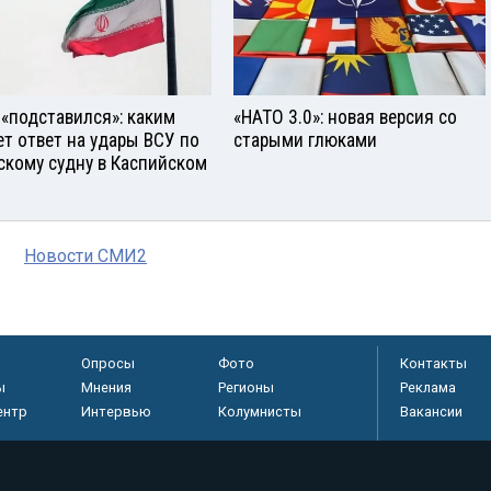
 «подставился»: каким
«НАТО 3.0»: новая версия со
ет ответ на удары ВСУ по
старыми глюками
скому судну в Каспийском
Новости СМИ2
Опросы
Фото
Контакты
ы
Мнения
Регионы
Реклама
ентр
Интервью
Колумнисты
Вакансии