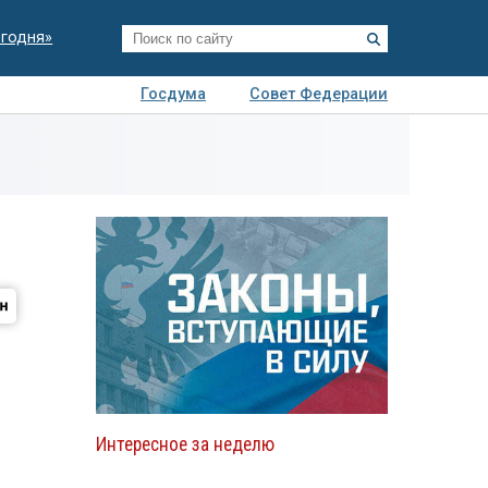
егодня»
Госдума
Совет Федерации
я
Авто
Недвижимость
Технологии
иза
Интересное за неделю