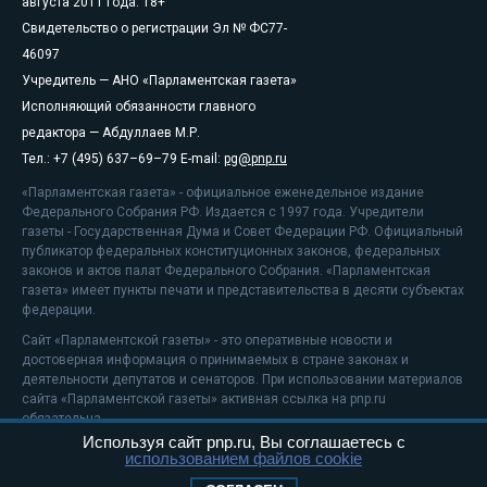
августа 2011 года. 18+
Свидетельство о регистрации Эл № ФС77-
46097
Учредитель — АНО «Парламентская газета»
Исполняющий обязанности главного
редактора — Абдуллаев М.Р.
Тел.: +7 (495) 637–69–79 E-mail:
pg@pnp.ru
«Парламентская газета» - официальное еженедельное издание
Федерального Собрания РФ. Издается с 1997 года. Учредители
газеты - Государственная Дума и Совет Федерации РФ. Официальный
публикатор федеральных конституционных законов, федеральных
законов и актов палат Федерального Собрания. «Парламентская
газета» имеет пункты печати и представительства в десяти субъектах
федерации.
Сайт «Парламентской газеты» - это оперативные новости и
достоверная информация о принимаемых в стране законах и
деятельности депутатов и сенаторов. При использовании материалов
сайта «Парламентской газеты» активная ссылка на pnp.ru
обязательна.
Используя сайт pnp.ru, Вы соглашаетесь с
На информационном ресурсе применяются
рекомендательные
использованием файлов cookie
технологии