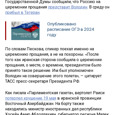
Государственной Думы сообщили, что Россию на
церемонии прощания
представит Володин
. В среду он
прибыл в Тегеран
.
Опубликовано
расписание ОГЭ в 2024
году
По словам Пескова, спикер поехал именно на
церемонию прощания, а не на похороны. «После
того как иранская сторона сообщила о церемонии
прощания, о месте, о времени, президентом было
принято такое решение. Им был уполномочен
Володин на совершение этого полета», — цитирует
ТАСС пресс-секретаря Президента РФ.
Как писала «Парламентская газета», вертолет Раиси
потерпел крушение 19 мая
в иранской провинции
Восточный Азербайджан. На борту также
находились министр иностранных дел республики
Хосейн Амир Абдоллахиян, губернатор региона Малек