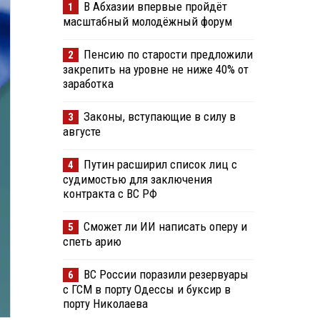
В Абхазии впервые пройдёт
1
масштабный молодёжный форум
Пенсию по старости предложили
2
закрепить на уровне не ниже 40% от
заработка
Законы, вступающие в силу в
3
августе
Путин расширил список лиц с
4
судимостью для заключения
контракта с ВС РФ
Сможет ли ИИ написать оперу и
5
спеть арию
ВС России поразили резервуары
6
с ГСМ в порту Одессы и буксир в
порту Николаева