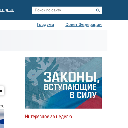
егодня»
Госдума
Совет Федерации
я
Авто
Недвижимость
Технологии
иза
СС
Интересное за неделю