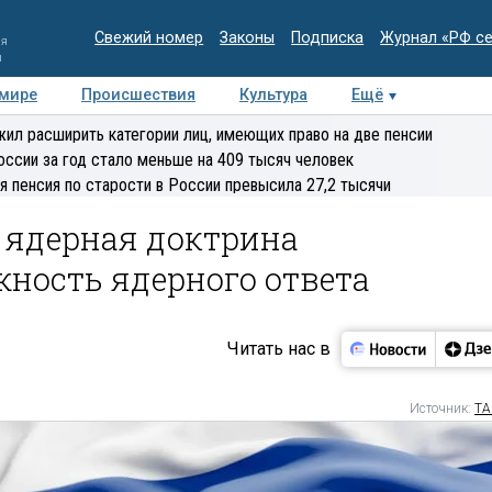
Свежий номер
Законы
Подписка
Журнал «РФ с
ия
и
 мире
Происшествия
Культура
Ещё
Медиацентр
Интервью
Колумнисты
Делова
ил расширить категории лиц, имеющих право на две пенсии
эксперт
оссии за год стало меньше на 409 тысяч человек
я пенсия по старости в России превысила 27,2 тысячи
 ядерная доктрина
ность ядерного ответа
Читать нас в
Источник:
ТА