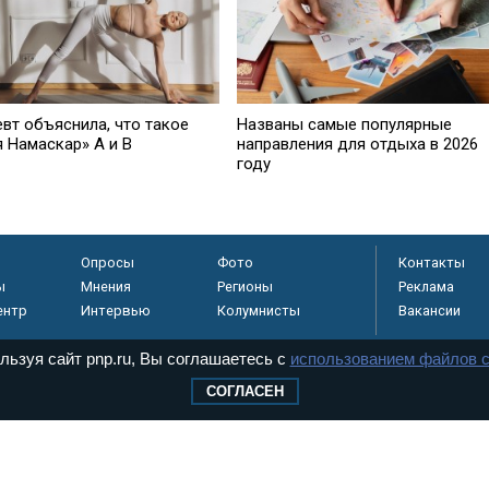
евт объяснила, что такое
Названы самые популярные
я Намаскар» А и В
направления для отдыха в 2026
году
Опросы
Фото
Контакты
ы
Мнения
Регионы
Реклама
ентр
Интервью
Колумнисты
Вакансии
льзуя сайт pnp.ru, Вы соглашаетесь с
использованием файлов c
СОГЛАСЕН
регистрировано в
 технологий и
8+