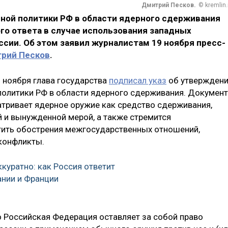
Дмитрий Песков.
© kremlin.
ной политики РФ в области ядерного сдерживания
о ответа в случае использования западных
сии. Об этом заявил журналистам 19 ноября пресс-
рий Песков
.
9 ноября глава государства
подписал указ
об утвержден
олитики РФ в области ядерного сдерживания. Документ
матривает ядерное оружие как средство сдерживания,
й и вынужденной мерой, а также стремится
тить обострения межгосударственных отношений,
 конфликты.
ккуратно: как Россия ответит
нии и Франции
что Российская Федерация оставляет за собой право