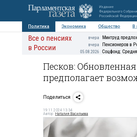
Издание
Федерального Собран
Российской Федераци
Политика
Экономика
Общество
В
Все о пенсиях
Фото
Авторы
Персоны
Мнения
Регионы
Минтруд предлож
вчера
Пенсионеров в Р
вчера
в России
Соцфонд: Средня
05.08.2026
Песков: Обновленная
предполагает возмож
Поделиться
19.11.2024 13:34
Автор:
Наталия Васильева