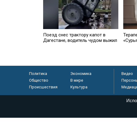
Поезд снес трактору капот в
Терап
Дагестане, водитель чудом выжил
«Сурь
Политика
Экономика
Видео
Общество
В мире
Персон
Происшествия
Культура
Медиац
Испо
© «Парламентская газета», 2026 г.
Электронное периодическое издание «Парламентская газета» за
Федеральной службе по надзору в сфере связи, информационных
массовых коммуникаций (Роскомнадзор) 05 августа 2011 года. 1
Свидетельство о регистрации Эл № ФС77-46097