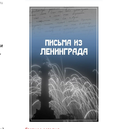
ru
ии
,