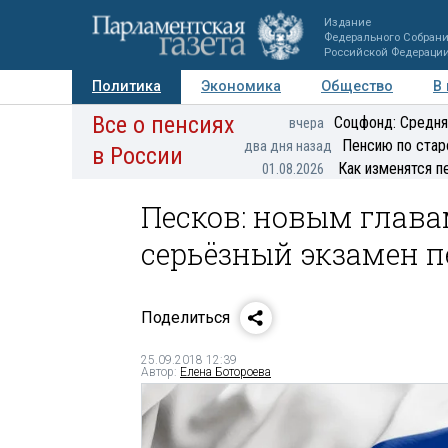
Издание
Федерального Собран
Российской Федераци
Политика
Экономика
Общество
В
Все о пенсиях
Фото
Авторы
Персоны
Мнения
Регионы
Соцфонд: Средня
вчера
Пенсию по стар
два дня назад
в России
Как изменятся п
01.08.2026
Песков: новым глава
серьёзный экзамен 
Поделиться
25.09.2018 12:39
Автор:
Елена Ботороева