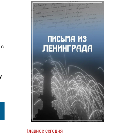
е
 с
у
Главное сегодня