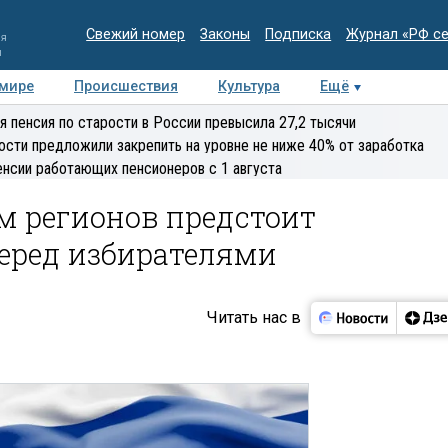
Свежий номер
Законы
Подписка
Журнал «РФ с
ия
и
 мире
Происшествия
Культура
Ещё
Медиацентр
Интервью
Колумнисты
Делова
я пенсия по старости в России превысила 27,2 тысячи
эксперт
ости предложили закрепить на уровне не ниже 40% от заработка
енсии работающих пенсионеров с 1 августа
м регионов предстоит
перед избирателями
Читать нас в