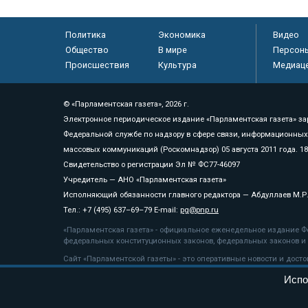
Политика
Экономика
Видео
Общество
В мире
Персон
Происшествия
Культура
Медиац
© «Парламентская газета», 2026 г.
Электронное периодическое издание «Парламентская газета» за
Федеральной службе по надзору в сфере связи, информационных
массовых коммуникаций (Роскомнадзор) 05 августа 2011 года. 1
Свидетельство о регистрации Эл № ФС77-46097
Учредитель — АНО «Парламентская газета»
Исполняющий обязанности главного редактора — Абдуллаев М.Р
Тел.: +7 (495) 637–69–79 E-mail:
pg@pnp.ru
«Парламентская газета» - официальное еженедельное издание Фе
федеральных конституционных законов, федеральных законов и а
Сайт «Парламентской газеты» - это оперативные новости и дост
«Парламентской газеты» активная ссылка на pnp.ru обязательна.
Испо
На информационном ресурсе применяются
рекомендательные т
Положение о защите персональных данных