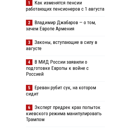
Как изменятся пенсии
1
работающих пенсионеров с 1 августа
Владимир Джабаров — о том,
2
зачем Европе Армения
Законы, вступающие в силу в
3
августе
В МИД России заявили о
4
подготовке Европы к войне с
Россией
Ереван рубит сук, на котором
5
сидит
Эксперт предрек крах попыток
6
киевского режима манипулировать
Трампом