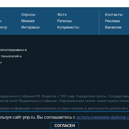
Опросы
Фото
Контакты
ы
Мнения
Регионы
Реклама
ентр
Интервью
Колумнисты
Вакансии
регистрировано в
 технологий и
8+
.
дерального Собрания РФ. Издается с 1997 года. Учредители газеты - Государств
ктов палат Федерального Собрания. «Парламентская газета» имеет пункты печати
оверная информация о принимаемых в стране законах и деятельности депутатов и
льзуя сайт pnp.ru, Вы соглашаетесь с
использованием файлов c
ехнологии
СОГЛАСЕН