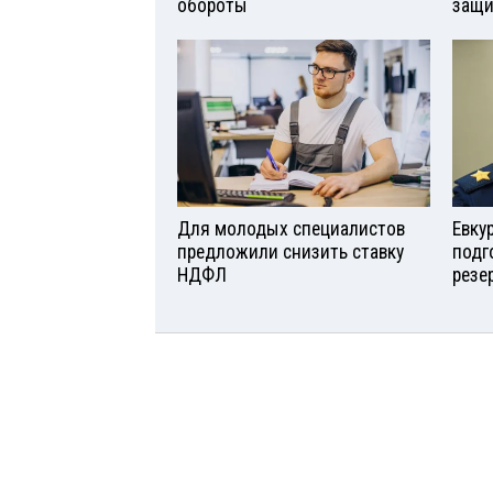
обороты
защи
Для молодых специалистов
Евку
предложили снизить ставку
подг
НДФЛ
резе