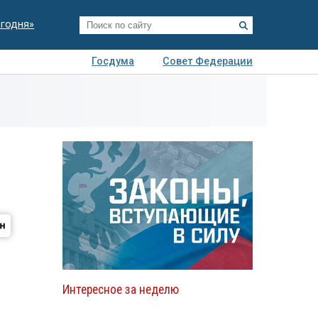
егодня»
Госдума
Совет Федерации
я
Авто
Недвижимость
Технологии
иза
Интересное за неделю