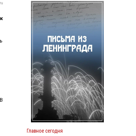
ru
к
ь
 В
Главное сегодня