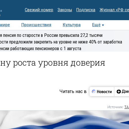
Свежий номер
Законы
Подписка
Журнал «РФ с
ия
и
 мире
Происшествия
Культура
Ещё
Медиацентр
Интервью
Колумнисты
Делова
я пенсия по старости в России превысила 27,2 тысячи
эксперт
ости предложили закрепить на уровне не ниже 40% от заработка
енсии работающих пенсионеров с 1 августа
ну роста уровня доверия
Читать нас в
Источник:
ТА