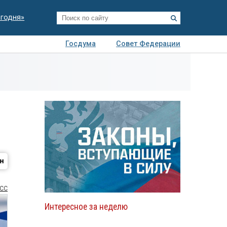
егодня»
Госдума
Совет Федерации
я
Авто
Недвижимость
Технологии
иза
СС
Интересное за неделю