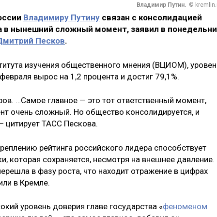
Владимир Путин.
© kremlin.
России
Владимиру Путину
связан с консолидацией
а в нынешний сложный момент, заявил в понедельни
Дмитрий Песков
.
итута изучения общественного мнения (ВЦИОМ), уровен
февраля вырос на 1,2 процента и достиг 79,1%.
ов. …Самое главное — это тот ответственный момент,
нт очень сложный. Но общество консолидируется, и
— цитирует ТАСС Пескова.
креплению рейтинга российского лидера способствует
и, которая сохраняется, несмотря на внешнее давление.
ерешла в фазу роста, что находит отражение в цифрах
или в Кремле.
окий уровень доверия главе государства «
феноменом