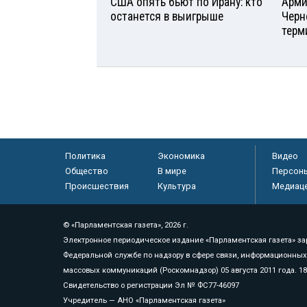
США опять бьют по Ирану: кто
Арми
останется в выигрыше
Черн
терм
Политика
Экономика
Видео
Общество
В мире
Персон
Происшествия
Культура
Медиац
© «Парламентская газета», 2026 г.
Электронное периодическое издание «Парламентская газета» за
Федеральной службе по надзору в сфере связи, информационных
массовых коммуникаций (Роскомнадзор) 05 августа 2011 года. 1
Свидетельство о регистрации Эл № ФС77-46097
Учредитель — АНО «Парламентская газета»