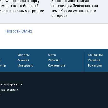
я РФ поразила в порту
Константинов назвал
оморск контейнерный
спекуляции Зеленского на
инал с военными грузами
теме Крыма «мышлением
негодяя»
Новости СМИ2
Опросы
Фото
Контакты
ы
Мнения
Регионы
Реклама
ентр
Интервью
Колумнисты
Вакансии
регистрировано в
 технологий и
8+