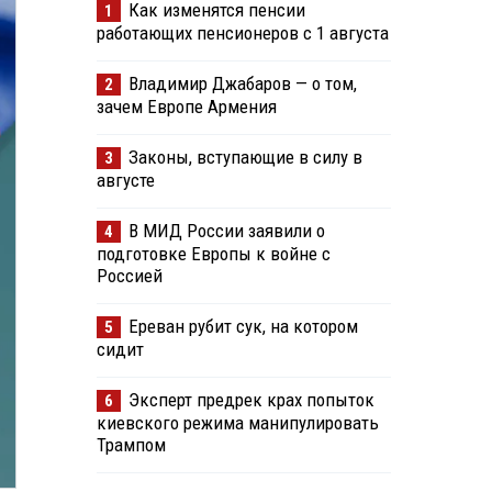
Как изменятся пенсии
1
работающих пенсионеров с 1 августа
Владимир Джабаров — о том,
2
зачем Европе Армения
Законы, вступающие в силу в
3
августе
В МИД России заявили о
4
подготовке Европы к войне с
Россией
Ереван рубит сук, на котором
5
сидит
Эксперт предрек крах попыток
6
киевского режима манипулировать
Трампом