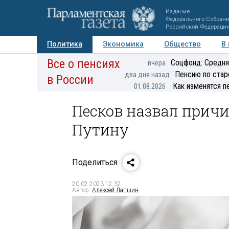
Издание
Федерального Собран
Российской Федераци
Политика
Экономика
Общество
В
Все о пенсиях
Фото
Авторы
Персоны
Мнения
Регионы
Соцфонд: Средня
вчера
Пенсию по стар
два дня назад
в России
Как изменятся п
01.08.2026
Песков назвал причи
Путину
Поделиться
20.02.2023 12:32
Автор:
Алексей Лапшин