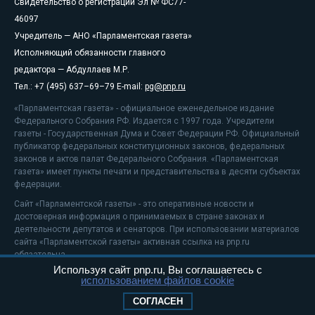
Свидетельство о регистрации Эл № ФС77-
46097
Учредитель — АНО «Парламентская газета»
Исполняющий обязанности главного
редактора — Абдуллаев М.Р.
Тел.: +7 (495) 637–69–79 E-mail:
pg@pnp.ru
«Парламентская газета» - официальное еженедельное издание
Федерального Собрания РФ. Издается с 1997 года. Учредители
газеты - Государственная Дума и Совет Федерации РФ. Официальный
публикатор федеральных конституционных законов, федеральных
законов и актов палат Федерального Собрания. «Парламентская
газета» имеет пункты печати и представительства в десяти субъектах
федерации.
Сайт «Парламентской газеты» - это оперативные новости и
достоверная информация о принимаемых в стране законах и
деятельности депутатов и сенаторов. При использовании материалов
сайта «Парламентской газеты» активная ссылка на pnp.ru
обязательна.
Используя сайт pnp.ru, Вы соглашаетесь с
На информационном ресурсе применяются
рекомендательные
использованием файлов cookie
технологии
Положение о защите персональных данных
СОГЛАСЕН