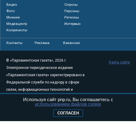
Видео
Опросы
Фото
Персоны
Мнения
Регионы
Медиацентр
Интервью
Колумнисты
Контакты
Реклама
Вакансии
© «Парламентская газета», 2026 г.
Карта сайта
Электронное периодическое издание
«Парламентская газета» зарегистрировано в
Федеральной службе по надзору в сфере
связи, информационных технологий и
массовых коммуникаций (Роскомнадзор) 05
Используя сайт pnp.ru, Вы соглашаетесь с
использованием файлов cookie
августа 2011 года. 18+
Свидетельство о регистрации Эл № ФС77-
СОГЛАСЕН
46097
Учредитель — АНО «Парламентская газета»
Исполняющий обязанности главного