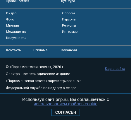
Происшествия
Культура
Видео
Опросы
Фото
Персоны
Мнения
Регионы
Медиацентр
Интервью
Колумнисты
Контакты
Реклама
Вакансии
© «Парламентская газета», 2026 г.
Карта сайта
Электронное периодическое издание
«Парламентская газета» зарегистрировано в
Федеральной службе по надзору в сфере
связи, информационных технологий и
Используя сайт pnp.ru, Вы соглашаетесь с
массовых коммуникаций (Роскомнадзор) 05
использованием файлов cookie
августа 2011 года. 18+
СОГЛАСЕН
Свидетельство о регистрации Эл № ФС77-
46097
Учредитель — АНО «Парламентская газета»