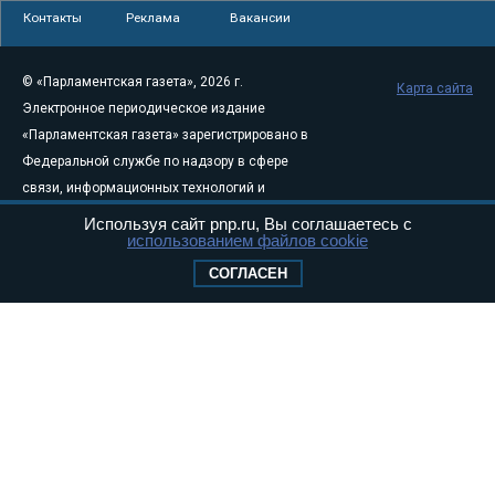
Контакты
Реклама
Вакансии
© «Парламентская газета», 2026 г.
Карта сайта
Электронное периодическое издание
«Парламентская газета» зарегистрировано в
Федеральной службе по надзору в сфере
связи, информационных технологий и
массовых коммуникаций (Роскомнадзор) 05
Используя сайт pnp.ru, Вы соглашаетесь с
использованием файлов cookie
августа 2011 года. 18+
Свидетельство о регистрации Эл № ФС77-
СОГЛАСЕН
46097
Учредитель — АНО «Парламентская газета»
Исполняющий обязанности главного
редактора — Абдуллаев М.Р.
Тел.: +7 (495) 637–69–79 E-mail:
pg@pnp.ru
«Парламентская газета» - официальное еженедельное издание
Федерального Собрания РФ. Издается с 1997 года. Учредители
газеты - Государственная Дума и Совет Федерации РФ. Официальный
публикатор федеральных конституционных законов, федеральных