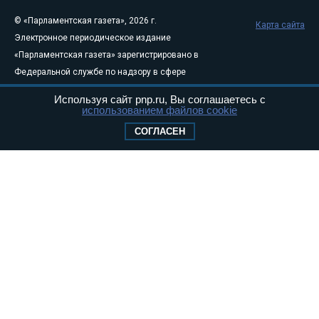
© «Парламентская газета», 2026 г.
Карта сайта
Электронное периодическое издание
«Парламентская газета» зарегистрировано в
Федеральной службе по надзору в сфере
связи, информационных технологий и
Используя сайт pnp.ru, Вы соглашаетесь с
массовых коммуникаций (Роскомнадзор) 05
использованием файлов cookie
августа 2011 года. 18+
СОГЛАСЕН
Свидетельство о регистрации Эл № ФС77-
46097
Учредитель — АНО «Парламентская газета»
Исполняющий обязанности главного
редактора — Абдуллаев М.Р.
Тел.: +7 (495) 637–69–79 E-mail:
pg@pnp.ru
«Парламентская газета» - официальное еженедельное издание
Федерального Собрания РФ. Издается с 1997 года. Учредители
газеты - Государственная Дума и Совет Федерации РФ. Официальный
публикатор федеральных конституционных законов, федеральных
законов и актов палат Федерального Собрания. «Парламентская
газета» имеет пункты печати и представительства в десяти субъектах