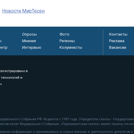
Новости МирТесен
Опросы
Фото
Контакты
ы
Мнения
Регионы
Реклама
ентр
Интервью
Колумнисты
Вакансии
регистрировано в
 технологий и
8+
.
дерального Собрания РФ. Издается с 1997 года. Учредители газеты - Государств
ктов палат Федерального Собрания. «Парламентская газета» имеет пункты печати
оверная информация о принимаемых в стране законах и деятельности депутатов и