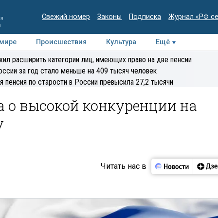
Свежий номер
Законы
Подписка
Журнал «РФ с
ия
и
 мире
Происшествия
Культура
Ещё
Медиацентр
Интервью
Колумнисты
Делова
ил расширить категории лиц, имеющих право на две пенсии
эксперт
оссии за год стало меньше на 409 тысяч человек
я пенсия по старости в России превысила 27,2 тысячи
 о высокой конкуренции на
у
Читать нас в