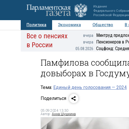
Издание
Федерального Собран
Российской Федераци
Политика
Экономика
Общество
В
Все о пенсиях
Фото
Авторы
Персоны
Мнения
Регионы
Минтруд предлож
вчера
Пенсионеров в Р
вчера
в России
Соцфонд: Средня
05.08.2026
Памфилова сообщила
довыборах в Госдум
Тема:
Единый день голосования — 2024
Поделиться
05.09.2024 13:30
Автор:
Анна Шушкина