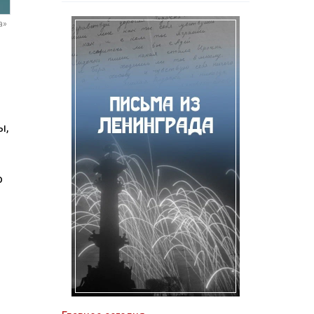
а»
ы,
о