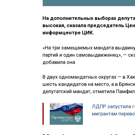
На дополнительных выборах депута
высокая, сказала председатель Це
информцентре ЦИК.
«На три замещаемых мандата выдвинут
партий и один самовыдвиженец», — ск
добавила она.
В двух одномандатных округах — в Ха
шесть кандидатов на место, а в Брянс
депутатский мандат, отметила Памфил
ЛДПР запустила г
мигрантам перево