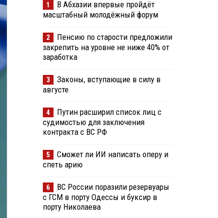
В Абхазии впервые пройдёт
1
масштабный молодёжный форум
Пенсию по старости предложили
2
закрепить на уровне не ниже 40% от
заработка
Законы, вступающие в силу в
3
августе
Путин расширил список лиц с
4
судимостью для заключения
контракта с ВС РФ
Сможет ли ИИ написать оперу и
5
спеть арию
ВС России поразили резервуары
6
с ГСМ в порту Одессы и буксир в
порту Николаева