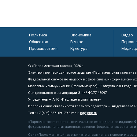
Политика
Экономика
Видео
Общество
В мире
Персон
Происшествия
Культура
Медиац
© «Парламентская газета», 2026 г.
Электронное периодическое издание «Парламентская газета» за
Федеральной службе по надзору в сфере связи, информационных
массовых коммуникаций (Роскомнадзор) 05 августа 2011 года. 1
Свидетельство о регистрации Эл № ФС77-46097
Учредитель — АНО «Парламентская газета»
Исполняющий обязанности главного редактора — Абдуллаев М.Р
Тел.: +7 (495) 637–69–79 E-mail:
pg@pnp.ru
«Парламентская газета» - официальное еженедельное издание Фе
федеральных конституционных законов, федеральных законов и а
Сайт «Парламентской газеты» - это оперативные новости и дост