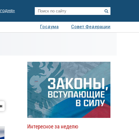
егодня»
Госдума
Совет Федерации
я
Авто
Недвижимость
Технологии
иза
Интересное за неделю