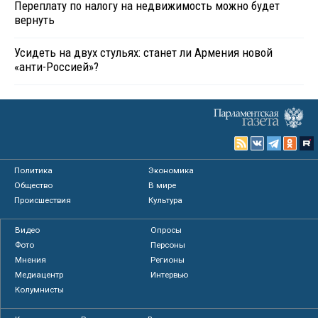
Переплату по налогу на недвижимость можно будет
вернуть
Усидеть на двух стульях: станет ли Армения новой
«анти-Россией»?
Политика
Экономика
Общество
В мире
Происшествия
Культура
Видео
Опросы
Фото
Персоны
Мнения
Регионы
Медиацентр
Интервью
Колумнисты