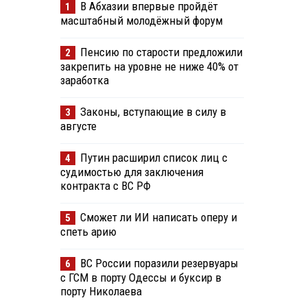
В Абхазии впервые пройдёт
1
масштабный молодёжный форум
Пенсию по старости предложили
2
закрепить на уровне не ниже 40% от
заработка
Законы, вступающие в силу в
3
августе
Путин расширил список лиц с
4
судимостью для заключения
контракта с ВС РФ
Сможет ли ИИ написать оперу и
5
спеть арию
ВС России поразили резервуары
6
с ГСМ в порту Одессы и буксир в
порту Николаева