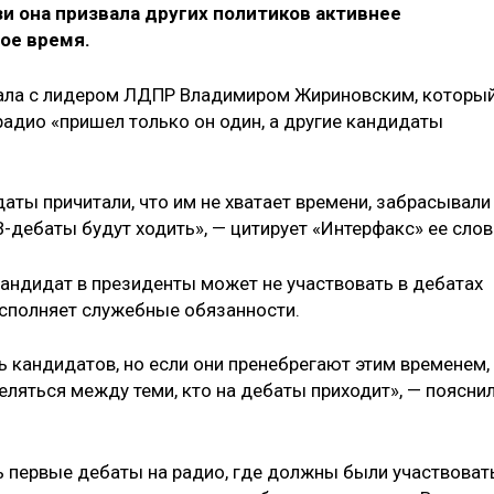
зи она призвала других политиков активнее
ое время.
ивала с лидером ЛДПР Владимиром Жириновским, которы
радио «пришел только он один, а другие кандидаты
даты причитали, что им не хватает времени, забрасывали
В-дебаты будут ходить», — цитирует «Интерфакс» ее слов
кандидат в президенты может не участвовать в дебатах
 исполняет служебные обязанности.
 кандидатов, но если они пренебрегают этим временем,
деляться между теми, кто на дебаты приходит», — поясни
сь первые дебаты на радио, где должны были участвоват