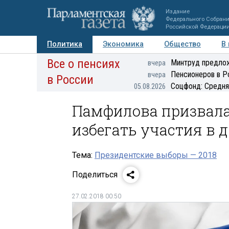
Издание
Федерального Собран
Российской Федераци
Политика
Экономика
Общество
В
Все о пенсиях
Фото
Авторы
Персоны
Мнения
Регионы
Минтруд предлож
вчера
Пенсионеров в Р
вчера
в России
Соцфонд: Средня
05.08.2026
Памфилова призвала
избегать участия в 
Тема:
Президентские выборы — 2018
Поделиться
27.02.2018 00:50