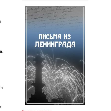
й
а.
ла
ь