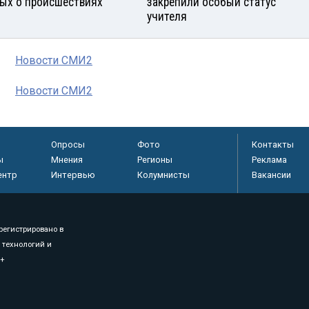
ых о происшествиях
закрепили особый статус
учителя
Новости СМИ2
Новости СМИ2
Опросы
Фото
Контакты
ы
Мнения
Регионы
Реклама
ентр
Интервью
Колумнисты
Вакансии
регистрировано в
 технологий и
8+
.