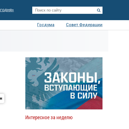
егодня»
Госдума
Совет Федерации
я
Авто
Недвижимость
Технологии
иза
Интересное за неделю