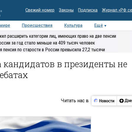
Свежий номер
Законы
Подписка
Журнал «РФ с
ия
и
 мире
Происшествия
Культура
Ещё
Медиацентр
Интервью
Колумнисты
Делова
ил расширить категории лиц, имеющих право на две пенсии
эксперт
оссии за год стало меньше на 409 тысяч человек
я пенсия по старости в России превысила 27,2 тысячи
 кандидатов в президенты не
дебатах
Читать нас в