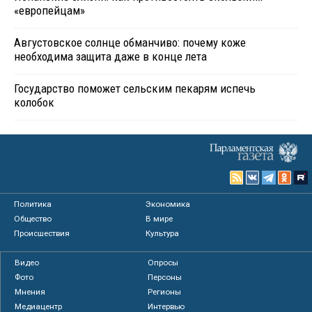
«европейцам»
Августовское солнце обманчиво: почему коже
необходима защита даже в конце лета
Государство поможет сельским пекарям испечь
колобок
Политика
Экономика
Общество
В мире
Происшествия
Культура
Видео
Опросы
Фото
Персоны
Мнения
Регионы
Медиацентр
Интервью