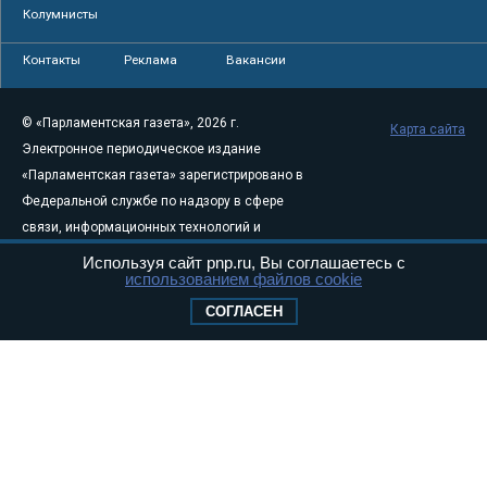
Колумнисты
Контакты
Реклама
Вакансии
© «Парламентская газета», 2026 г.
Карта сайта
Электронное периодическое издание
«Парламентская газета» зарегистрировано в
Федеральной службе по надзору в сфере
связи, информационных технологий и
массовых коммуникаций (Роскомнадзор) 05
Используя сайт pnp.ru, Вы соглашаетесь с
использованием файлов cookie
августа 2011 года. 18+
Свидетельство о регистрации Эл № ФС77-
СОГЛАСЕН
46097
Учредитель — АНО «Парламентская газета»
Исполняющий обязанности главного
редактора — Абдуллаев М.Р.
Тел.: +7 (495) 637–69–79 E-mail:
pg@pnp.ru
«Парламентская газета» - официальное еженедельное издание