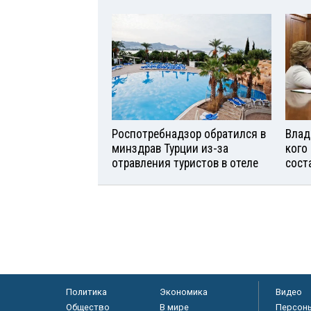
Роспотребнадзор обратился в
Влад
минздрав Турции из-за
кого
отравления туристов в отеле
сост
Политика
Экономика
Видео
Общество
В мире
Персон