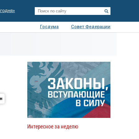
егодня»
Госдума
Совет Федерации
я
Авто
Недвижимость
Технологии
иза
Интересное за неделю