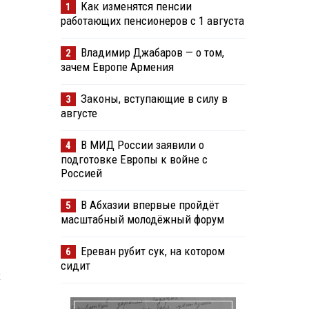
Как изменятся пенсии
1
работающих пенсионеров с 1 августа
Владимир Джабаров — о том,
2
зачем Европе Армения
Законы, вступающие в силу в
3
августе
В МИД России заявили о
4
подготовке Европы к войне с
Россией
В Абхазии впервые пройдёт
5
масштабный молодёжный форум
Ереван рубит сук, на котором
6
сидит
х