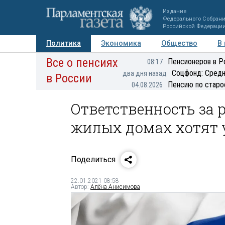
Издание
Федерального Собран
Российской Федераци
Политика
Экономика
Общество
В
Все о пенсиях
Фото
Авторы
Персоны
Мнения
Регионы
Пенсионеров в Р
08:17
Соцфонд: Средн
два дня назад
в России
Пенсию по старо
04.08.2026
Ответственность за 
жилых домах хотят 
Поделиться
22.01.2021 08:58
Автор:
Алёна Анисимова