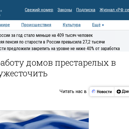
Свежий номер
Законы
Подписка
Журнал «РФ с
ия
и
 мире
Происшествия
Культура
Ещё
Медиацентр
Интервью
Колумнисты
Делова
оссии за год стало меньше на 409 тысяч человек
эксперт
яя пенсия по старости в России превысила 27,2 тысячи
сти предложили закрепить на уровне не ниже 40% от заработка
работу домов престарелых в
ужесточить
Читать нас в