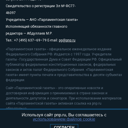
Свидетельство о регистрации Эл № ФС77-
46097
Учредитель — АНО «Парламентская газета»
Исполняющий обязанности главного
редактора — Абдуллаев М.Р.
Тел.: +7 (495) 637–69–79 E-mail:
pg@pnp.ru
«Парламентская газета» - официальное еженедельное издание
Федерального Собрания РФ. Издается с 1997 года. Учредители
газеты - Государственная Дума и Совет Федерации РФ. Официальный
публикатор федеральных конституционных законов, федеральных
законов и актов палат Федерального Собрания. «Парламентская
газета» имеет пункты печати и представительства в десяти субъектах
федерации.
Сайт «Парламентской газеты» - это оперативные новости и
достоверная информация о принимаемых в стране законах и
деятельности депутатов и сенаторов. При использовании материалов
сайта «Парламентской газеты» активная ссылка на pnp.ru
обязательна.
Используя сайт pnp.ru, Вы соглашаетесь с
На информационном ресурсе применяются
рекомендательные
использованием файлов cookie
технологии
Положение о защите персональных данных
СОГЛАСЕН