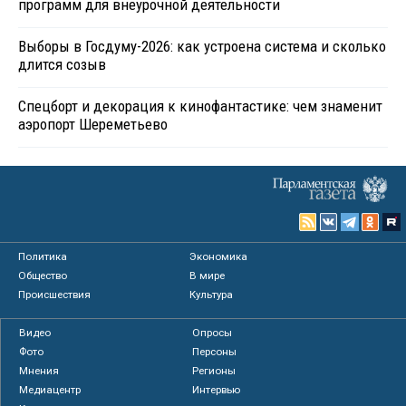
программ для внеурочной деятельности
Выборы в Госдуму-2026: как устроена система и сколько
длится созыв
Спецборт и декорация к кинофантастике: чем знаменит
аэропорт Шереметьево
Политика
Экономика
Общество
В мире
Происшествия
Культура
Видео
Опросы
Фото
Персоны
Мнения
Регионы
Медиацентр
Интервью