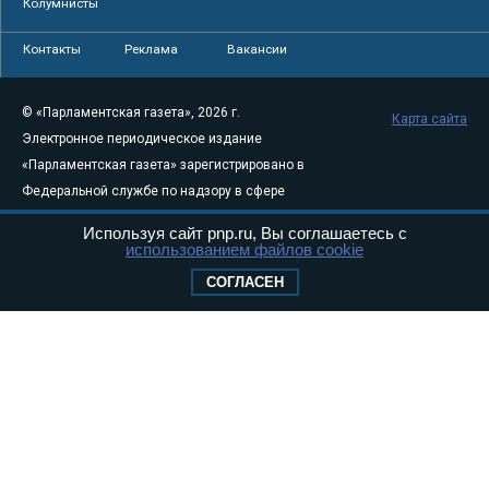
Колумнисты
Контакты
Реклама
Вакансии
© «Парламентская газета», 2026 г.
Карта сайта
Электронное периодическое издание
«Парламентская газета» зарегистрировано в
Федеральной службе по надзору в сфере
связи, информационных технологий и
Используя сайт pnp.ru, Вы соглашаетесь с
массовых коммуникаций (Роскомнадзор) 05
использованием файлов cookie
августа 2011 года. 18+
СОГЛАСЕН
Свидетельство о регистрации Эл № ФС77-
46097
Учредитель — АНО «Парламентская газета»
Исполняющий обязанности главного
редактора — Абдуллаев М.Р.
Тел.: +7 (495) 637–69–79 E-mail:
pg@pnp.ru
«Парламентская газета» - официальное еженедельное издание
Федерального Собрания РФ. Издается с 1997 года. Учредители