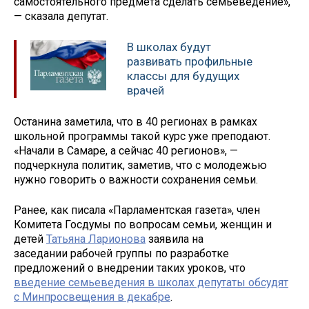
самостоятельного предмета сделать семьеведение»,
— сказала депутат.
В школах будут
развивать профильные
классы для будущих
врачей
Останина заметила, что в 40 регионах в рамках
школьной программы такой курс уже преподают.
«Начали в Самаре, а сейчас 40 регионов», —
подчеркнула политик, заметив, что с молодежью
нужно говорить о важности сохранения семьи.
Ранее, как писала «Парламентская газета», член
Комитета Госдумы по вопросам семьи, женщин и
детей
Татьяна Ларионова
заявила на
заседании рабочей группы по разработке
предложений о внедрении таких уроков, что
введение семьеведения в школах депутаты обсудят
с Минпросвещения в декабре
.