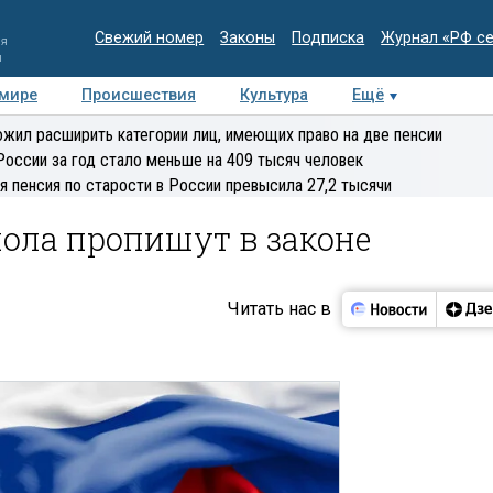
Свежий номер
Законы
Подписка
Журнал «РФ с
ия
и
 мире
Происшествия
Культура
Ещё
Медиацентр
Интервью
Колумнисты
Делова
жил расширить категории лиц, имеющих право на две пенсии
эксперт
России за год стало меньше на 409 тысяч человек
я пенсия по старости в России превысила 27,2 тысячи
ола пропишут в законе
Читать нас в