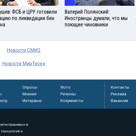
ушев: ФСБ и ЦРУ готовили
Валерий Полянский:
ацию по ликвидации бен
Иностранцы думали, что мы
на
поющие чиновники
Новости СМИ2
Новости МирТесен
Опросы
Фото
Контакты
ы
Мнения
Регионы
Реклама
ентр
Интервью
Колумнисты
Вакансии
регистрировано в
 технологий и