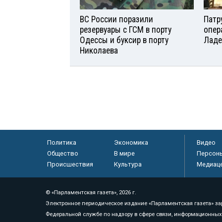
ВС России поразили
Патр
резервуары с ГСМ в порту
опер
Одессы и буксир в порту
Ладе
Николаева
Политика
Экономика
Видео
Общество
В мире
Персон
Происшествия
Культура
Медиац
© «Парламентская газета», 2026 г.
Электронное периодическое издание «Парламентская газета» за
Федеральной службе по надзору в сфере связи, информационных