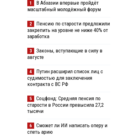
В Абхазии впервые пройдёт
1
масштабный молодёжный форум
Пенсию по старости предложили
2
закрепить на уровне не ниже 40% от
заработка
Законы, вступающие в силу в
3
августе
Путин расширил список лиц с
4
судимостью для заключения
контракта с ВС РФ
Соцфонд: Средняя пенсия по
5
старости в России превысила 27,2
тысячи
Сможет ли ИИ написать оперу и
6
спеть арию