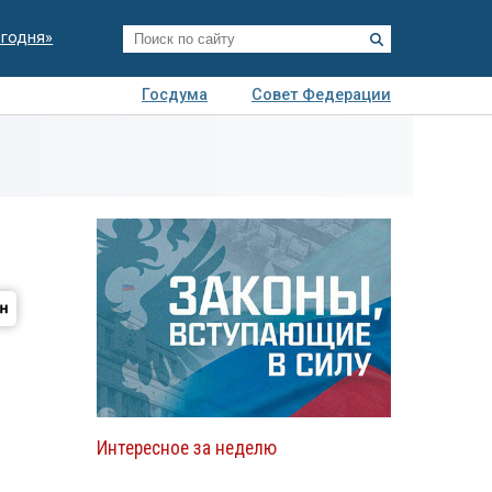
егодня»
Госдума
Совет Федерации
я
Авто
Недвижимость
Технологии
иза
Интересное за неделю