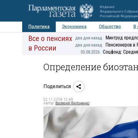
Издание
Федерального Собран
Российской Федераци
Политика
Экономика
Общество
В
Все о пенсиях
Фото
Авторы
Персоны
Мнения
Регионы
Минтруд предло
два дня назад
Пенсионеров в 
два дня назад
в России
Соцфонд: Средня
05.08.2026
Определение биоэтан
Поделиться
22.11.2018 12:49
Автор:
Валерий Филоненко