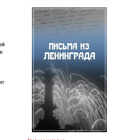
ей
е
ят