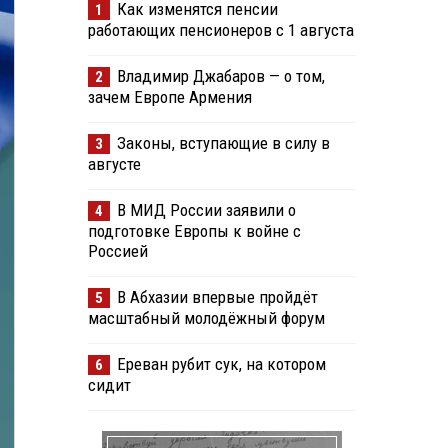
Как изменятся пенсии
1
работающих пенсионеров с 1 августа
Владимир Джабаров — о том,
2
зачем Европе Армения
Законы, вступающие в силу в
3
августе
В МИД России заявили о
4
подготовке Европы к войне с
Россией
В Абхазии впервые пройдёт
5
масштабный молодёжный форум
Ереван рубит сук, на котором
6
сидит