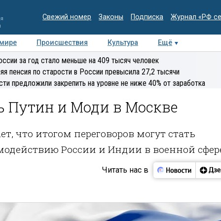
Свежий номер
Законы
Подписка
Журнал «РФ с
ия
и
 мире
Происшествия
Культура
Ещё
Медиацентр
Интервью
Колумнисты
Делова
оссии за год стало меньше на 409 тысяч человек
эксперт
яя пенсия по старости в России превысила 27,2 тысячи
сти предложили закрепить на уровне не ниже 40% от заработка
ь Путин и Моди в Москве
т, что итогом переговоров могут стать
модействию России и Индии в военной сфер
Читать нас в