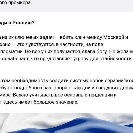
ого премьера.
оди в Россию?
а из их ключевых задач — вбить клин между Москвой и
рно — это чувствуется, в частности, на поле
оматии. Не все у них получается, слава богу. Но желан
 ослабевает, что представляет угрозу для стабильности 
нтом необходимость создать систему новой евразийско
ребуют подробного разговора с каждой из ведущих держ
 мире. Важно учитывать все основные тенденции и
т здесь имеет большое значение.