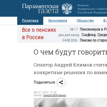
Издание
Федерального Собран
Российской Федераци
Политика
Экономика
Общество
В
Все о пенсиях
Фото
Авторы
Персоны
Мнения
Регионы
Пенсионеров в Р
08:17
Соцфонд: Средн
два дня назад
в России
Пенсию по старо
04.08.2026
О чем будут говорит
Сенатор Андрей Климов считае
конкретные решения по взаи
Поделиться
08.07.2024 13:18
Автор:
Никита Вятчанин