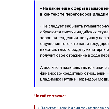
- На какие еще сферы взаимодей
в контексте переговоров Влади
- Не следует забывать гуманитарну
обучаются тысячи индийских студент
хорошая тенденция: получая у нас о
ощущение того, что наши государс
кажется, такого рода гуманитарные
получит свое отражение в ходе пер
А все, что я называл, так или инач
финансово-кредитных отношений — 
Владимира Путин и Нарендры Моди
Читайте также:
• Депутат Чепа: Индия хочет послед