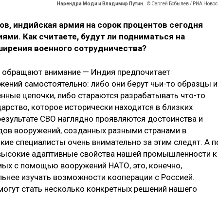
Нарендра Моди и Владимир Путин.
© Сергей Бобылев / РИА Новос
ов, индийская армия на сорок процентов сегодня
ми. Как считаете, будут ли подниматься на
ширения военного сотрудничества?
ые обращают внимание — Индия предпочитает
ений самостоятельно: либо они берут чьи-то образцы и
нные цепочки, либо стараются разрабатывать что-то
дарство, которое исторически находится в близких
 результате СВО наглядно проявляются достоинства и
дов вооружений, созданных разными странами в
ские специалисты очень внимательно за этим следят. А п
 высокие адаптивные свойства нашей промышленности к
мых с помощью вооружений НАТО, это, конечно,
льнее изучать возможности кооперации с Россией.
могут стать несколько конкретных решений нашего