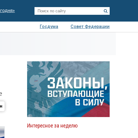
егодня»
Госдума
Совет Федерации
я
Авто
Недвижимость
Технологии
иза
е
Интересное за неделю