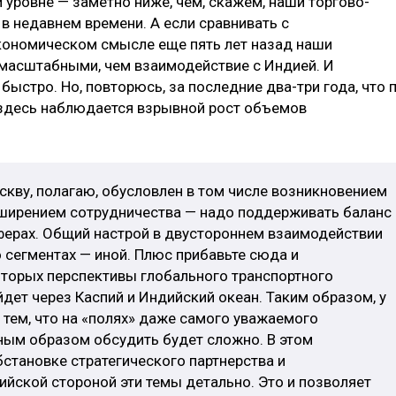
 уровне — заметно ниже, чем, скажем, наши торгово-
в недавнем времени. А если сравнивать с
кономическом смысле еще пять лет назад наши
 масштабными, чем взаимодействие с Индией. И
быстро. Но, повторюсь, за последние два-три года, что 
 здесь наблюдается взрывной рост объемов
скву, полагаю, обусловлен в том числе возникновением
сширением сотрудничества — надо поддерживать баланс
ферах. Общий настрой в двустороннем взаимодействии
о сегментах — иной. Плюс прибавьте сюда и
торых перспективы глобального транспортного
дет через Каспий и Индийский океан. Таким образом, у
тем, что на «полях» даже самого уважаемого
ным образом обсудить будет сложно. В этом
бстановке стратегического партнерства и
йской стороной эти темы детально. Это и позволяет