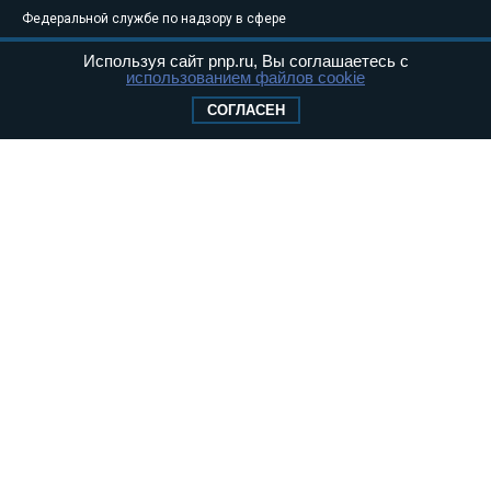
Федеральной службе по надзору в сфере
связи, информационных технологий и
Используя сайт pnp.ru, Вы соглашаетесь с
массовых коммуникаций (Роскомнадзор) 05
использованием файлов cookie
августа 2011 года. 18+
СОГЛАСЕН
Свидетельство о регистрации Эл № ФС77-
46097
Учредитель — АНО «Парламентская газета»
Исполняющий обязанности главного
редактора — Абдуллаев М.Р.
Тел.: +7 (495) 637–69–79 E-mail:
pg@pnp.ru
«Парламентская газета» - официальное еженедельное издание
Федерального Собрания РФ. Издается с 1997 года. Учредители
газеты - Государственная Дума и Совет Федерации РФ. Официальный
публикатор федеральных конституционных законов, федеральных
законов и актов палат Федерального Собрания. «Парламентская
газета» имеет пункты печати и представительства в десяти субъектах
федерации.
Сайт «Парламентской газеты» - это оперативные новости и
достоверная информация о принимаемых в стране законах и
деятельности депутатов и сенаторов. При использовании материалов