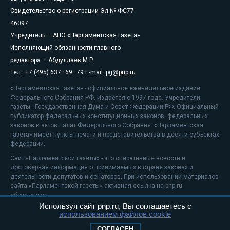
Свидетельство о регистрации Эл № ФС77-
46097
Учредитель — АНО «Парламентская газета»
Исполняющий обязанности главного
редактора — Абдуллаев М.Р.
Тел.: +7 (495) 637–69–79 E-mail:
pg@pnp.ru
«Парламентская газета» - официальное еженедельное издание
Федерального Собрания РФ. Издается с 1997 года. Учредители
газеты - Государственная Дума и Совет Федерации РФ. Официальный
публикатор федеральных конституционных законов, федеральных
законов и актов палат Федерального Собрания. «Парламентская
газета» имеет пункты печати и представительства в десяти субъектах
федерации.
Сайт «Парламентской газеты» - это оперативные новости и
достоверная информация о принимаемых в стране законах и
деятельности депутатов и сенаторов. При использовании материалов
сайта «Парламентской газеты» активная ссылка на pnp.ru
обязательна.
Используя сайт pnp.ru, Вы соглашаетесь с
На информационном ресурсе применяются
рекомендательные
использованием файлов cookie
технологии
Положение о защите персональных данных
СОГЛАСЕН