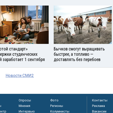
отой стандарт»
Бычков смогут выращивать
ержки студенческих
быстрее, а топливо —
й заработает 1 сентября
доставлять без перебоев
Новости СМИ2
Опросы
Фото
Контакты
ы
Мнения
Регионы
Реклама
ентр
Интервью
Колумнисты
Вакансии