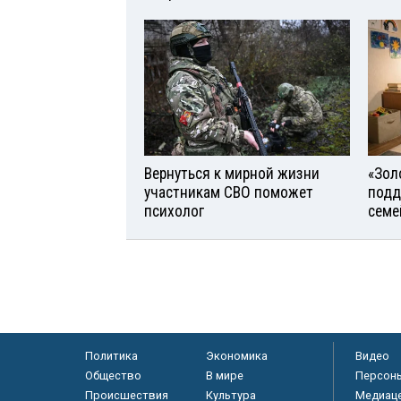
Вернуться к мирной жизни
«Зол
участникам СВО поможет
подд
психолог
семе
Политика
Экономика
Видео
Общество
В мире
Персон
Происшествия
Культура
Медиац