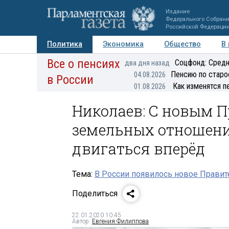
Издание
Федерального Собран
Российской Федераци
Политика
Экономика
Общество
В
Все о пенсиях
Фото
Авторы
Персоны
Мнения
Регионы
Соцфонд: Средн
два дня назад
Пенсию по старо
04.08.2026
в России
Как изменятся п
01.08.2026
Николаев: С новым 
земельных отношени
двигаться вперёд
Тема:
В России появилось новое Правит
Поделиться
22.01.2020 10:45
Автор:
Евгения Филиппова