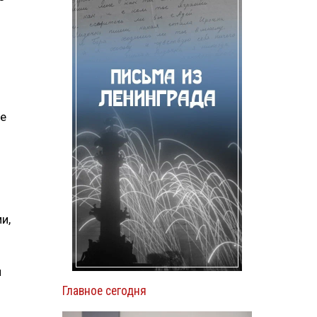
не
и,
н
Главное сегодня