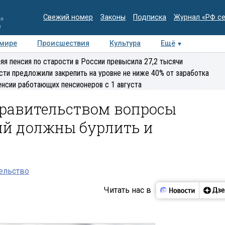
Свежий номер
Законы
Подписка
Журнал «РФ с
ия
и
 мире
Происшествия
Культура
Ещё
Медиацентр
Интервью
Колумнисты
Делова
яя пенсия по старости в России превысила 27,2 тысячи
эксперт
сти предложили закрепить на уровне не ниже 40% от заработка
енсии работающих пенсионеров с 1 августа
Правительством вопросы
й должны бурлить и
ельство
Читать нас в