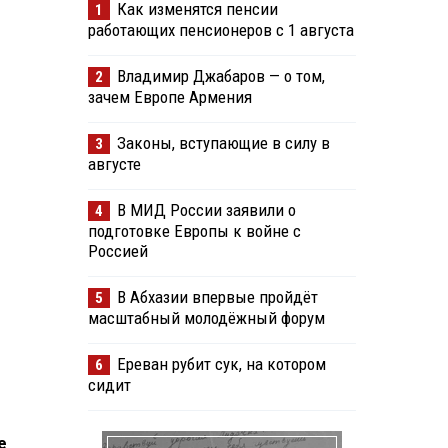
Как изменятся пенсии
1
работающих пенсионеров с 1 августа
Владимир Джабаров — о том,
2
зачем Европе Армения
Законы, вступающие в силу в
3
августе
В МИД России заявили о
4
подготовке Европы к войне с
Россией
В Абхазии впервые пройдёт
5
масштабный молодёжный форум
Ереван рубит сук, на котором
6
сидит
е