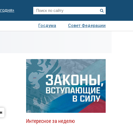
егодня»
Госдума
Совет Федерации
я
Авто
Недвижимость
Технологии
иза
Интересное за неделю