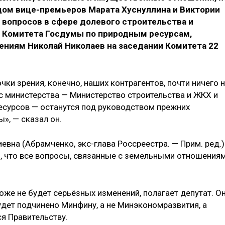
одом вице-премьеров Марата Хуснуллина и Виктории
 вопросов в сфере долевого строительства и
а Комитета Госдумы по природным ресурсам,
ниям Николай Николаев на заседании Комитета 22
очки зрения, конечно, наших контрагентов, почти ничего 
ас министерства — Министерство строительства и ЖКХ и
есурсов — останутся под руководством прежних
», — сказал он.
евна (Абрамченко, экс-глава Россреестра. — Прим. ред.)
ю, что все вопросы, связанные с земельными отношениям
оже не будет серьёзных изменений, полагает депутат. О
удет подчинено Минфину, а не Минэкономразвития, а
я Правительству.