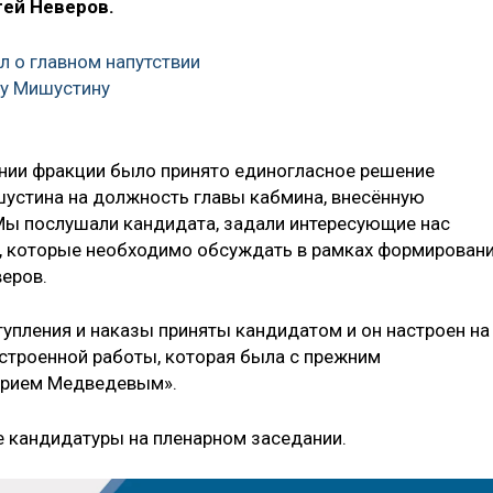
гей Неверов.
л о главном напутствии
лу Мишустину
ании фракции было принято единогласное решение
устина на должность главы кабмина, внесённую
ы послушали кандидата, задали интересующие нас
й, которые необходимо обсуждать в рамках формирован
веров.
тупления и наказы приняты кандидатом и он настроен на
строенной работы, которая была с прежним
трием Медведевым».
е кандидатуры на пленарном заседании.