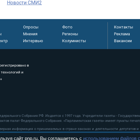
Новости СМИ2
Опросы
Фото
Контакты
ы
Мнения
Регионы
Реклама
ентр
Интервью
Колумнисты
Вакансии
регистрировано в
 технологий и
8+
.
дерального Собрания РФ. Издается с 1997 года. Учредители газеты - Государств
ктов палат Федерального Собрания. «Парламентская газета» имеет пункты печати
оверная информация о принимаемых в стране законах и деятельности депутатов и
льзуя сайт pnp.ru, Вы соглашаетесь с
использованием файлов c