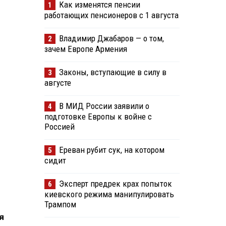
Как изменятся пенсии
1
работающих пенсионеров с 1 августа
Владимир Джабаров — о том,
2
зачем Европе Армения
Законы, вступающие в силу в
3
августе
В МИД России заявили о
4
подготовке Европы к войне с
Россией
Ереван рубит сук, на котором
5
сидит
Эксперт предрек крах попыток
6
киевского режима манипулировать
Трампом
я