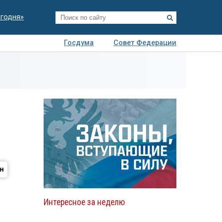
егодня»
Госдума
Совет Федерации
я
Авто
Недвижимость
Технологии
иза
Интересное за неделю