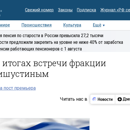
Свежий номер
Законы
Подписка
Журнал «РФ с
ия
и
 мире
Происшествия
Культура
Ещё
Медиацентр
Интервью
Колумнисты
Делова
я пенсия по старости в России превысила 27,2 тысячи
эксперт
ости предложили закрепить на уровне не ниже 40% от заработка
енсии работающих пенсионеров с 1 августа
б итогах встречи фракции
Мишустиным
а пост премьера
Читать нас в