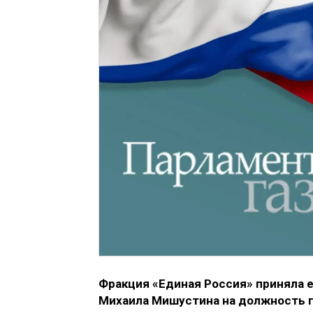
Фракция «Единая Россия» приняла 
Михаила Мишустина на должность г