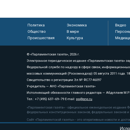
Политика
Экономика
Видео
Общество
В мире
Персон
Происшествия
Культура
Медиац
© «Парламентская газета», 2026 г.
Электронное периодическое издание «Парламентская газета» за
Федеральной службе по надзору в сфере связи, информационных
массовых коммуникаций (Роскомнадзор) 05 августа 2011 года. 1
Свидетельство о регистрации Эл № ФС77-46097
Учредитель — АНО «Парламентская газета»
Исполняющий обязанности главного редактора — Абдуллаев М.Р
Тел.: +7 (495) 637–69–79 E-mail:
pg@pnp.ru
«Парламентская газета» - официальное еженедельное издание Фе
федеральных конституционных законов, федеральных законов и а
Сайт «Парламентской газеты» - это оперативные новости и дост
«Парламентской газеты» активная ссылка на pnp.ru обязательна.
Испо