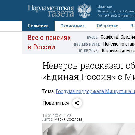
Издание
Федерального Собран
Российской Федераци
Политика
Экономика
Общество
В
Все о пенсиях
Фото
Авторы
Персоны
Мнения
Регионы
Соцфонд: Средня
вчера
Пенсию по стар
два дня назад
в России
Как изменятся п
01.08.2026
Неверов рассказал о
«Единая Россия» с 
Тема:
Госдума поддержала Мишустина н
Поделиться
16.01.2020 11:08
Автор:
Мария Соколова