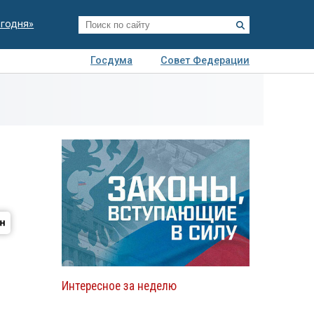
егодня»
Госдума
Совет Федерации
я
Авто
Недвижимость
Технологии
иза
Интересное за неделю