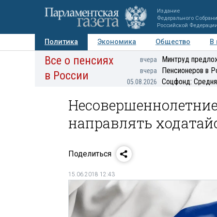
Издание
Федерального Собран
Российской Федераци
Политика
Экономика
Общество
В
Все о пенсиях
Фото
Авторы
Персоны
Мнения
Регионы
Минтруд предлож
вчера
Пенсионеров в Р
вчера
в России
Соцфонд: Средня
05.08.2026
Несовершеннолетние
направлять ходатай
Поделиться
15.06.2018 12:43