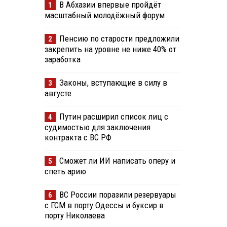
В Абхазии впервые пройдёт
1
масштабный молодёжный форум
Пенсию по старости предложили
2
закрепить на уровне не ниже 40% от
заработка
Законы, вступающие в силу в
3
августе
Путин расширил список лиц с
4
судимостью для заключения
контракта с ВС РФ
Сможет ли ИИ написать оперу и
5
спеть арию
ВС России поразили резервуары
6
с ГСМ в порту Одессы и буксир в
порту Николаева