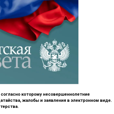
, согласно которому несовершеннолетние
атайства, жалобы и заявления в электронном виде.
терства.