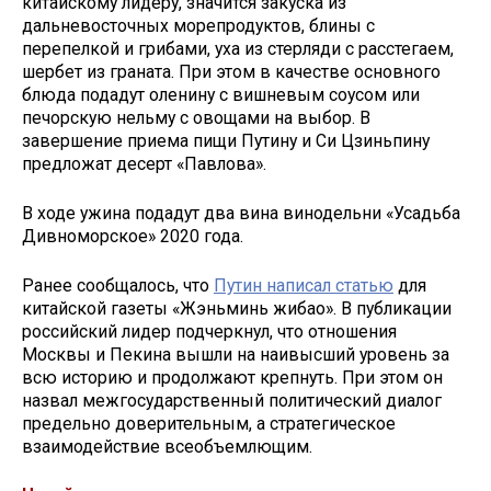
китайскому лидеру, значится закуска из
дальневосточных морепродуктов, блины с
перепелкой и грибами, уха из стерляди с расстегаем,
шербет из граната. При этом в качестве основного
блюда подадут оленину с вишневым соусом или
печорскую нельму с овощами на выбор. В
завершение приема пищи Путину и Си Цзиньпину
предложат десерт «Павлова».
В ходе ужина подадут два вина винодельни «Усадьба
Дивноморское» 2020 года.
Ранее сообщалось, что
Путин написал статью
для
китайской газеты «Жэньминь жибао». В публикации
российский лидер подчеркнул, что отношения
Москвы и Пекина вышли на наивысший уровень за
всю историю и продолжают крепнуть. При этом он
назвал межгосударственный политический диалог
предельно доверительным, а стратегическое
взаимодействие всеобъемлющим.