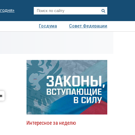
егодня»
Госдума
Совет Федерации
я
Авто
Недвижимость
Технологии
иза
Интересное за неделю