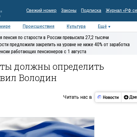
Свежий номер
Законы
Подписка
Журнал «РФ с
ия
и
 мире
Происшествия
Культура
Ещё
Медиацентр
Интервью
Колумнисты
Делова
я пенсия по старости в России превысила 27,2 тысячи
эксперт
ости предложили закрепить на уровне не ниже 40% от заработка
енсии работающих пенсионеров с 1 августа
ты должны определить
явил Володин
Читать нас в