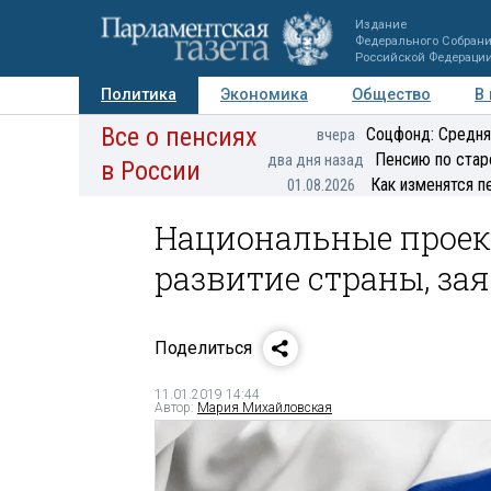
Издание
Федерального Собран
Российской Федераци
Политика
Экономика
Общество
В
Все о пенсиях
Фото
Авторы
Персоны
Мнения
Регионы
Соцфонд: Средня
вчера
Пенсию по стар
два дня назад
в России
Как изменятся п
01.08.2026
Национальные проек
развитие страны, за
Поделиться
11.01.2019 14:44
Автор:
Мария Михайловская