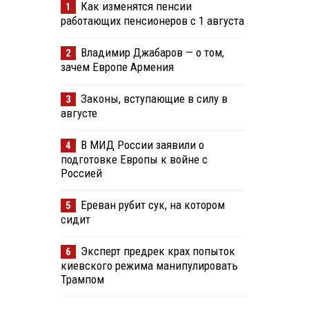
Как изменятся пенсии
1
работающих пенсионеров с 1 августа
Владимир Джабаров — о том,
2
зачем Европе Армения
Законы, вступающие в силу в
3
августе
В МИД России заявили о
4
подготовке Европы к войне с
Россией
Ереван рубит сук, на котором
5
сидит
Эксперт предрек крах попыток
6
киевского режима манипулировать
Трампом