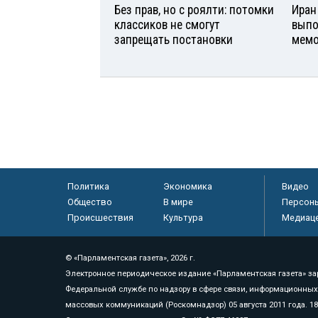
Без прав, но с роялти: потомки
Иран
классиков не смогут
выпо
запрещать постановки
мемо
Политика
Экономика
Видео
Общество
В мире
Персон
Происшествия
Культура
Медиац
© «Парламентская газета», 2026 г.
Электронное периодическое издание «Парламентская газета» за
Федеральной службе по надзору в сфере связи, информационных
массовых коммуникаций (Роскомнадзор) 05 августа 2011 года. 1