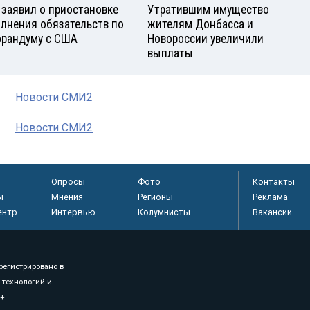
 заявил о приостановке
Утратившим имущество
лнения обязательств по
жителям Донбасса и
рандуму с США
Новороссии увеличили
выплаты
Новости СМИ2
Новости СМИ2
Опросы
Фото
Контакты
ы
Мнения
Регионы
Реклама
ентр
Интервью
Колумнисты
Вакансии
регистрировано в
 технологий и
8+