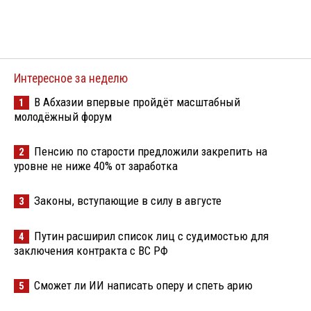
Интересное за неделю
В Абхазии впервые пройдёт масштабный
1
молодёжный форум
Пенсию по старости предложили закрепить на
2
уровне не ниже 40% от заработка
Законы, вступающие в силу в августе
3
Путин расширил список лиц с судимостью для
4
заключения контракта с ВС РФ
Сможет ли ИИ написать оперу и спеть арию
5