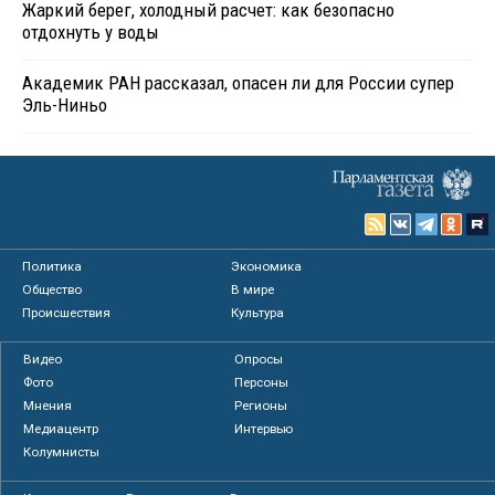
Жаркий берег, холодный расчет: как безопасно
отдохнуть у воды
Академик РАН рассказал, опасен ли для России супер
Эль-Ниньо
Политика
Экономика
Общество
В мире
Происшествия
Культура
Видео
Опросы
Фото
Персоны
Мнения
Регионы
Медиацентр
Интервью
Колумнисты