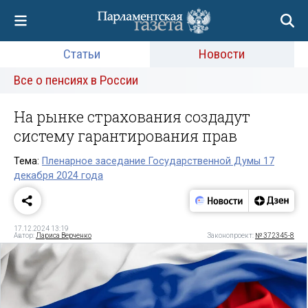
Статьи
Новости
Все о пенсиях в России
На рынке страхования создадут
систему гарантирования прав
Тема:
Пленарное заседание Государственной Думы 17
декабря 2024 года
17.12.2024 13:19
Автор:
Лариса Верченко
Законопроект:
№ 372345-8