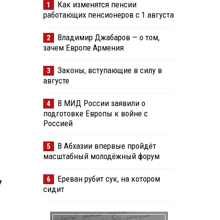
Как изменятся пенсии
1
работающих пенсионеров с 1 августа
Владимир Джабаров — о том,
2
зачем Европе Армения
Законы, вступающие в силу в
3
августе
В МИД России заявили о
4
подготовке Европы к войне с
Россией
В Абхазии впервые пройдёт
5
масштабный молодёжный форум
Ереван рубит сук, на котором
6
у
сидит