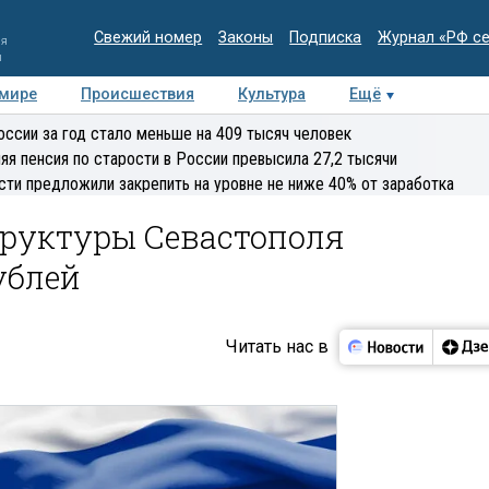
Свежий номер
Законы
Подписка
Журнал «РФ с
ия
и
 мире
Происшествия
Культура
Ещё
Медиацентр
Интервью
Колумнисты
Делова
оссии за год стало меньше на 409 тысяч человек
эксперт
яя пенсия по старости в России превысила 27,2 тысячи
сти предложили закрепить на уровне не ниже 40% от заработка
труктуры Севастополя
ублей
Читать нас в