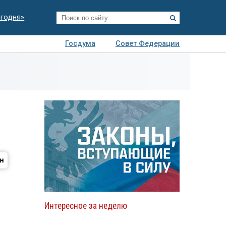
егодня»
Госдума
Совет Федерации
я
Авто
Недвижимость
Технологии
иза
Интересное за неделю