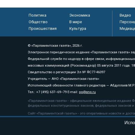
Политика
Экономика
Видео
Общество
В мире
Персон
Происшествия
Культура
Медиац
© «Парламентская газета», 2026 г.
Электронное периодическое издание «Парламентская газета» за
Федеральной службе по надзору в сфере связи, информационных
массовых коммуникаций (Роскомнадзор) 05 августа 2011 года. 1
Свидетельство о регистрации Эл № ФС77-46097
Учредитель — АНО «Парламентская газета»
Исполняющий обязанности главного редактора — Абдуллаев М.Р
Тел.: +7 (495) 637–69–79 E-mail:
pg@pnp.ru
«Парламентская газета» - официальное еженедельное издание Фе
федеральных конституционных законов, федеральных законов и а
Сайт «Парламентской газеты» - это оперативные новости и дост
«Парламентской газеты» активная ссылка на pnp.ru обязательна.
Испо
На информационном ресурсе применяются
рекомендательные т
Положение о защите персональных данных