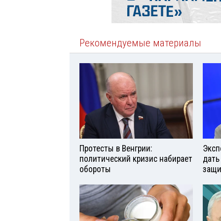
Рекомендуемые материалы
Протесты в Венгрии:
Эксп
политический кризис набирает
дать
обороты
защи