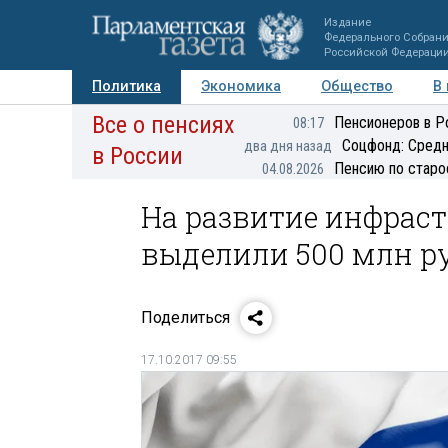
Издание
Федерального Собран
Российской Федераци
Политика
Экономика
Общество
В
Все о пенсиях
Фото
Авторы
Персоны
Мнения
Регионы
Пенсионеров в Р
08:17
Соцфонд: Средн
два дня назад
в России
Пенсию по старо
04.08.2026
На развитие инфрас
выделили 500 млн р
Поделиться
17.10.2017 09:55