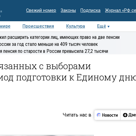
Свежий номер
Законы
Подписка
Журнал «РФ с
ия
и
 мире
Происшествия
Культура
Ещё
Медиацентр
Интервью
Колумнисты
Делова
ил расширить категории лиц, имеющих право на две пенсии
эксперт
оссии за год стало меньше на 409 тысяч человек
я пенсия по старости в России превысила 27,2 тысячи
вязанных с выборами
риод подготовки к Единому дн
Читать нас в