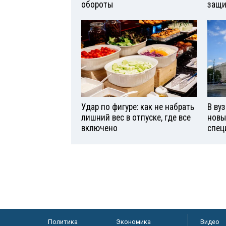
обороты
защи
Удар по фигуре: как не набрать
В ву
лишний вес в отпуске, где все
новы
включено
спец
Политика
Экономика
Видео