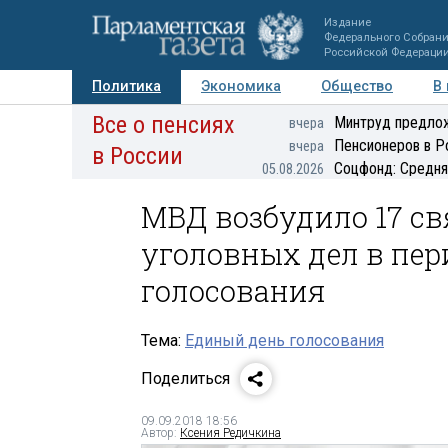
Издание
Федерального Собран
Российской Федераци
Политика
Экономика
Общество
В
Все о пенсиях
Фото
Авторы
Персоны
Мнения
Регионы
Минтруд предлож
вчера
Пенсионеров в Р
вчера
в России
Соцфонд: Средня
05.08.2026
МВД возбудило 17 с
уголовных дел в пе
голосования
Тема:
Единый день голосования
Поделиться
09.09.2018 18:56
Автор:
Ксения Редичкина