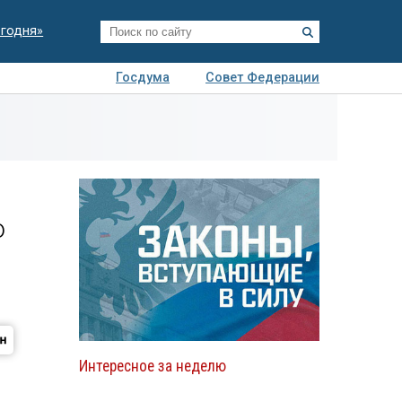
егодня»
Госдума
Совет Федерации
я
Авто
Недвижимость
Технологии
иза
ю
Интересное за неделю