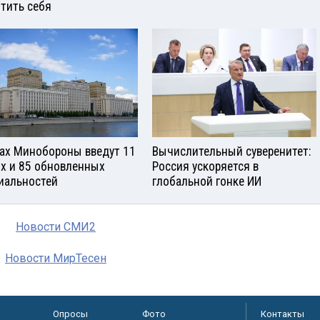
тить себя
зах Минобороны введут 11
Вычислительный суверенитет:
х и 85 обновленных
Россия ускоряется в
иальностей
глобальной гонке ИИ
Новости СМИ2
Новости МирТесен
Опросы
Фото
Контакты