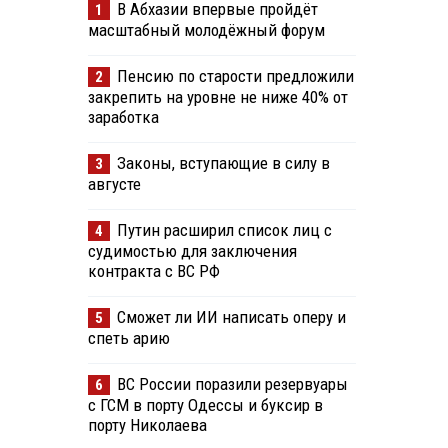
В Абхазии впервые пройдёт
1
масштабный молодёжный форум
Пенсию по старости предложили
2
закрепить на уровне не ниже 40% от
заработка
Законы, вступающие в силу в
3
августе
Путин расширил список лиц с
4
судимостью для заключения
контракта с ВС РФ
Сможет ли ИИ написать оперу и
5
спеть арию
ВС России поразили резервуары
6
с ГСМ в порту Одессы и буксир в
порту Николаева