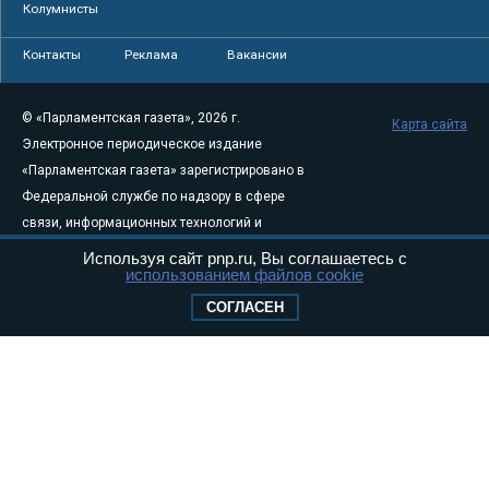
Колумнисты
Контакты
Реклама
Вакансии
© «Парламентская газета», 2026 г.
Карта сайта
Электронное периодическое издание
«Парламентская газета» зарегистрировано в
Федеральной службе по надзору в сфере
связи, информационных технологий и
массовых коммуникаций (Роскомнадзор) 05
Используя сайт pnp.ru, Вы соглашаетесь с
использованием файлов cookie
августа 2011 года. 18+
Свидетельство о регистрации Эл № ФС77-
СОГЛАСЕН
46097
Учредитель — АНО «Парламентская газета»
Исполняющий обязанности главного
редактора — Абдуллаев М.Р.
Тел.: +7 (495) 637–69–79 E-mail:
pg@pnp.ru
«Парламентская газета» - официальное еженедельное издание
Федерального Собрания РФ. Издается с 1997 года. Учредители