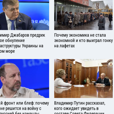
имир Джабаров предрек
Почему экономика не стала
ое обнуление
экономной и кто выиграл гонку
аструктуры Украины на
на лафетах
ом море
й фронт или блеф: почему
Владимир Путин рассказал,
 не решится на войну с
кого ожидает увидеть в
руссией без команды
составе Совета Федерации