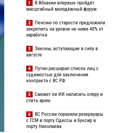
В Абхазии впервые пройдёт
1
масштабный молодёжный форум
Пенсию по старости предложили
2
закрепить на уровне не ниже 40% от
заработка
Законы, вступающие в силу в
3
августе
Путин расширил список лиц с
4
судимостью для заключения
контракта с ВС РФ
Сможет ли ИИ написать оперу и
5
спеть арию
ВС России поразили резервуары
6
с ГСМ в порту Одессы и буксир в
порту Николаева