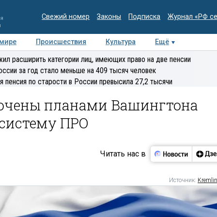
Свежий номер
Законы
Подписка
Журнал «РФ с
ия
и
 мире
Происшествия
Культура
Ещё
Медиацентр
Интервью
Колумнисты
Делова
ил расширить категории лиц, имеющих право на две пенсии
эксперт
оссии за год стало меньше на 409 тысяч человек
я пенсия по старости в России превысила 27,2 тысячи
бочены планами Вашингтона
 систему ПРО
Читать нас в
Источник:
Kremlin