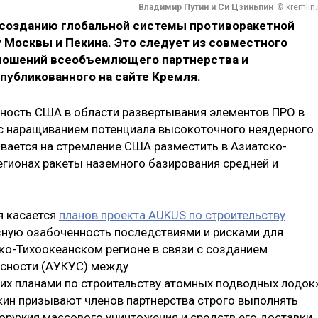
Владимир Путин и Си Цзиньпин
© kremlin.
 созданию глобальной системы противоракетной
 Москвы и Пекина. Это следует из совместного
тношений всеобъемлющего партнерства и
публикованного на сайте Кремля.
ивность США в области развертывания элементов ПРО в
 с наращиванием потенциала высокоточного неядерного
ывается на стремление США разместить в Азиатско-
егионах ракеты наземного базирования средней и
я касается
планов проекта AUKUS по строительству
зную озабоченность последствиями и рисками для
ско-Тихоокеанском регионе в связи с созданием
асности (АУКУС) между
 их планами по строительству атомных подводных лодок»
екин призывают членов партнерства строго выполнять
оружия массового уничтожения и средств его доставки.