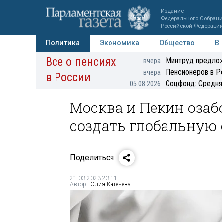
Издание
Федерального Собран
Российской Федераци
Политика
Экономика
Общество
В
Все о пенсиях
Фото
Авторы
Персоны
Мнения
Регионы
Минтруд предлож
вчера
Пенсионеров в Р
вчера
в России
Соцфонд: Средня
05.08.2026
Москва и Пекин оза
создать глобальную
Поделиться
21.03.2023 23:11
Автор:
Юлия Катенёва