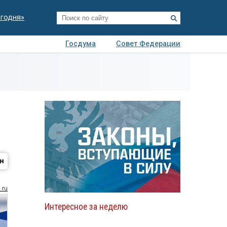
егодня»
Госдума
Совет Федерации
я
Авто
Недвижимость
Технологии
иза
.ru
Интересное за неделю