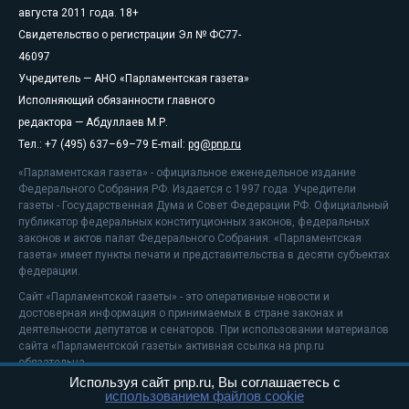
августа 2011 года. 18+
Свидетельство о регистрации Эл № ФС77-
46097
Учредитель — АНО «Парламентская газета»
Исполняющий обязанности главного
редактора — Абдуллаев М.Р.
Тел.: +7 (495) 637–69–79 E-mail:
pg@pnp.ru
«Парламентская газета» - официальное еженедельное издание
Федерального Собрания РФ. Издается с 1997 года. Учредители
газеты - Государственная Дума и Совет Федерации РФ. Официальный
публикатор федеральных конституционных законов, федеральных
законов и актов палат Федерального Собрания. «Парламентская
газета» имеет пункты печати и представительства в десяти субъектах
федерации.
Сайт «Парламентской газеты» - это оперативные новости и
достоверная информация о принимаемых в стране законах и
деятельности депутатов и сенаторов. При использовании материалов
сайта «Парламентской газеты» активная ссылка на pnp.ru
обязательна.
Используя сайт pnp.ru, Вы соглашаетесь с
На информационном ресурсе применяются
рекомендательные
использованием файлов cookie
технологии