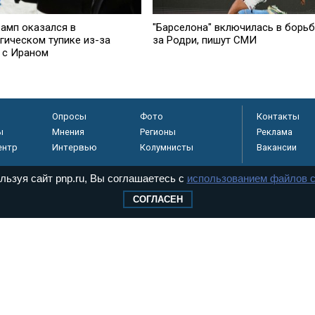
рамп оказался в
"Барселона" включилась в борьб
гическом тупике из-за
за Родри, пишут СМИ
 с Ираном
Опросы
Фото
Контакты
ы
Мнения
Регионы
Реклама
ентр
Интервью
Колумнисты
Вакансии
льзуя сайт pnp.ru, Вы соглашаетесь с
использованием файлов c
СОГЛАСЕН
регистрировано в
 технологий и
8+
.