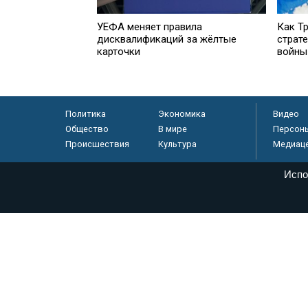
УЕФА меняет правила
Как Т
дисквалификаций за жёлтые
страте
карточки
войны
Политика
Экономика
Видео
Общество
В мире
Персон
Происшествия
Культура
Медиац
Испо
© «Парламентская газета», 2026 г.
Электронное периодическое издание «Парламентская газета» за
Федеральной службе по надзору в сфере связи, информационных
массовых коммуникаций (Роскомнадзор) 05 августа 2011 года. 1
Свидетельство о регистрации Эл № ФС77-46097
Учредитель — АНО «Парламентская газета»
Исполняющий обязанности главного редактора — Абдуллаев М.Р
Тел.: +7 (495) 637–69–79 E-mail:
pg@pnp.ru