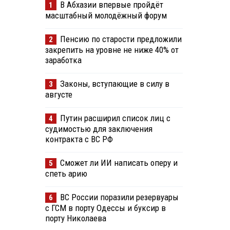
В Абхазии впервые пройдёт
1
масштабный молодёжный форум
Пенсию по старости предложили
2
закрепить на уровне не ниже 40% от
заработка
Законы, вступающие в силу в
3
августе
Путин расширил список лиц с
4
судимостью для заключения
контракта с ВС РФ
Сможет ли ИИ написать оперу и
5
спеть арию
ВС России поразили резервуары
6
с ГСМ в порту Одессы и буксир в
порту Николаева