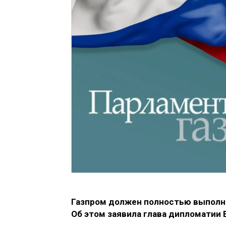
Газпром должен полностью выполнят
Об этом заявила глава дипломатии