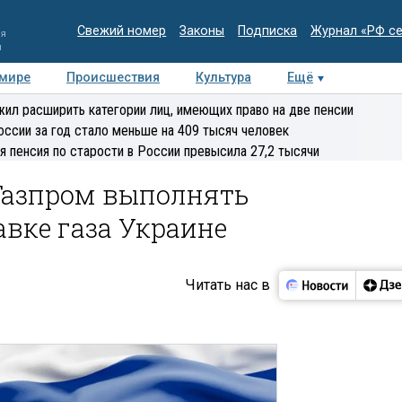
Свежий номер
Законы
Подписка
Журнал «РФ с
ия
и
 мире
Происшествия
Культура
Ещё
Медиацентр
Интервью
Колумнисты
Делова
ил расширить категории лиц, имеющих право на две пенсии
эксперт
оссии за год стало меньше на 409 тысяч человек
я пенсия по старости в России превысила 27,2 тысячи
Газпром выполнять
авке газа Украине
Читать нас в