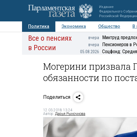
Издание
Федерального Собран
Российской Федераци
Политика
Экономика
Общество
В
Все о пенсиях
Фото
Авторы
Персоны
Мнения
Регионы
Минтруд предлож
вчера
Пенсионеров в Р
вчера
в России
Соцфонд: Средня
05.08.2026
Могерини призвала 
обязанности по пост
Поделиться
12.03.2018 13:24
Автор:
Дарья Рыночнова