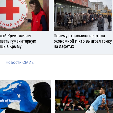
ный Крест начнет
Почему экономика не стала
авать гуманитарную
экономной и кто выиграл гонку
щь в Крыму
на лафетах
Новости СМИ2