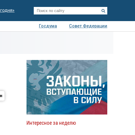
егодня»
Госдума
Совет Федерации
я
Авто
Недвижимость
Технологии
иза
Интересное за неделю