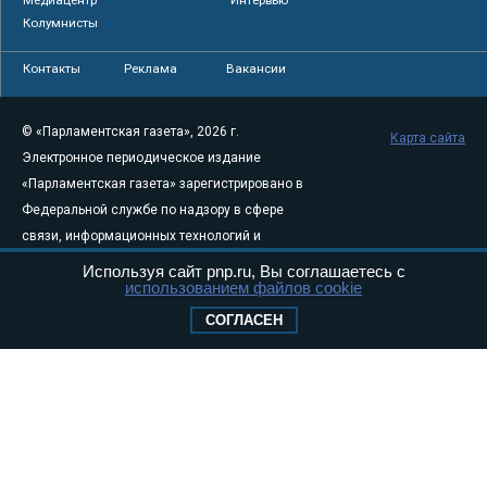
Колумнисты
Контакты
Реклама
Вакансии
© «Парламентская газета», 2026 г.
Карта сайта
Электронное периодическое издание
«Парламентская газета» зарегистрировано в
Федеральной службе по надзору в сфере
связи, информационных технологий и
массовых коммуникаций (Роскомнадзор) 05
Используя сайт pnp.ru, Вы соглашаетесь с
использованием файлов cookie
августа 2011 года. 18+
Свидетельство о регистрации Эл № ФС77-
СОГЛАСЕН
46097
Учредитель — АНО «Парламентская газета»
Исполняющий обязанности главного
редактора — Абдуллаев М.Р.
Тел.: +7 (495) 637–69–79 E-mail:
pg@pnp.ru
«Парламентская газета» - официальное еженедельное издание