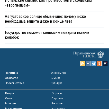
Испанские слизни: как противостоять скользким
«европейцам»
Августовское солнце обманчиво: почему коже
необходима защита даже в конце лета
Государство поможет сельским пекарям испечь
колобок
Политика
Экономика
Общество
В мире
Происшествия
Культура
Видео
Опросы
Фото
Персоны
Мнения
Регионы
Медиацентр
Интервью