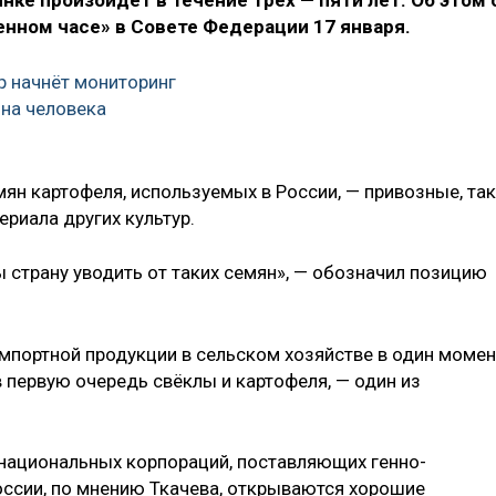
ке произойдёт в течение трёх — пяти лет. Об этом 
енном часе» в Совете Федерации 17 января.
 начнёт мониторинг
на человека
мян картофеля, используемых в России, — привозные, так
ериала других культур.
 страну уводить от таких семян», — обозначил позицию
импортной продукции в сельском хозяйстве в один момен
 первую очередь свёклы и картофеля, — один из
национальных корпораций, поставляющих генно-
ссии, по мнению Ткачева, открываются хорошие