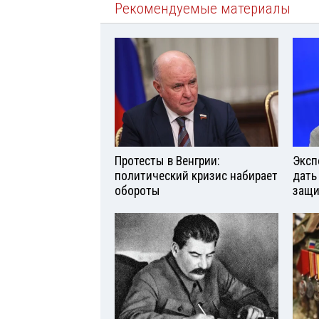
Рекомендуемые материалы
Протесты в Венгрии:
Эксп
политический кризис набирает
дать
обороты
защи