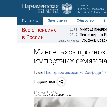
Издание
Федерального Собран
Российской Федераци
Политика
Экономика
Общество
В
Все о пенсиях
Фото
Авторы
Персоны
Мнения
Регионы
Минтруд предлож
20:01
Пенсионеров в Р
08:17
в России
Соцфонд: Средн
два дня назад
Минсельхоз прогноз
импортных семян на
Тема:
Пленарное заседание Совфеда 17
Поделиться
17.01.2018 12:43
Автор:
Светлана Заверняева