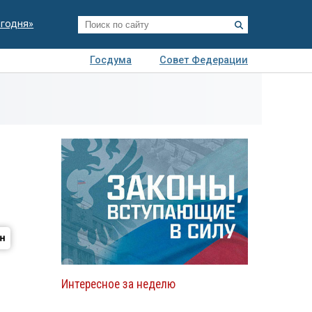
егодня»
Госдума
Совет Федерации
я
Авто
Недвижимость
Технологии
иза
Интересное за неделю