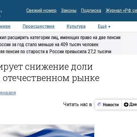
Свежий номер
Законы
Подписка
Журнал «РФ с
ия
и
 мире
Происшествия
Культура
Ещё
Медиацентр
Интервью
Колумнисты
Делова
ил расширить категории лиц, имеющих право на две пенсии
эксперт
оссии за год стало меньше на 409 тысяч человек
яя пенсия по старости в России превысила 27,2 тысячи
ирует снижение доли
 отечественном рынке
 января
Читать нас в