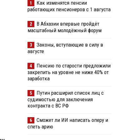
Как изменятся пенсии
1
работающих пенсионеров с 1 августа
В Абхазии впервые пройдёт
2
масштабный молодёжный форум
Законы, вступающие в силу в
3
августе
Пенсию по старости предложили
4
закрепить на уровне не ниже 40% от
заработка
Путин расширил список лиц с
5
судимостью для заключения
контракта с ВС РФ
Сможет ли ИИ написать оперу и
6
спеть арию