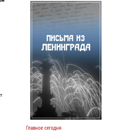
он
т
Главное сегодня