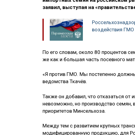
импортных семян на российском рын
заявил, выступая на «правительств
Россельхознадзор
воздействия ГМО 
По его словам, около 80 процентов се
же как и большая часть посевного мат
«Я против ГМО. Мы постепенно должны
ведомства Ткачёв.
Также он добавил, что отказаться от 
невозможно, но производство семян, в
приоритетов Минсельхоза.
Между тем с развитием крупных транс
модифицированную продукцию, для Ро