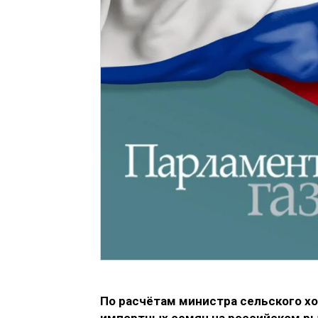
По расчётам министра сельского хо