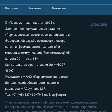
Контакты
Реклама
Вакансии
© «Парламентская газета», 2026 г.
Карта сайта
Электронное периодическое издание
«Парламентская газета» зарегистрировано в
Федеральной службе по надзору в сфере
связи, информационных технологий и
массовых коммуникаций (Роскомнадзор) 05
августа 2011 года. 18+
Свидетельство о регистрации Эл № ФС77-
46097
Учредитель — АНО «Парламентская газета»
Исполняющий обязанности главного
редактора — Абдуллаев М.Р.
Тел.: +7 (495) 637–69–79 E-mail:
pg@pnp.ru
«Парламентская газета» - официальное еженедельное издание
Федерального Собрания РФ. Издается с 1997 года. Учредители
газеты - Государственная Дума и Совет Федерации РФ. Официальный