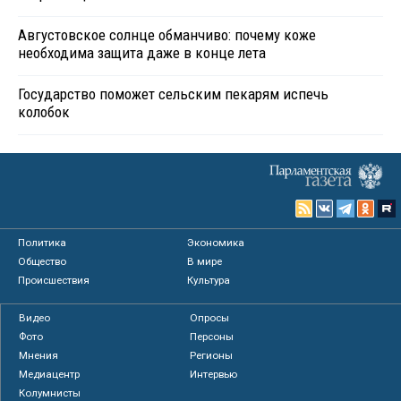
Августовское солнце обманчиво: почему коже
необходима защита даже в конце лета
Государство поможет сельским пекарям испечь
колобок
Политика
Экономика
Общество
В мире
Происшествия
Культура
Видео
Опросы
Фото
Персоны
Мнения
Регионы
Медиацентр
Интервью
Колумнисты