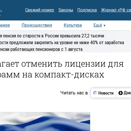
Свежий номер
Законы
Подписка
Журнал «РФ с
ия
и
 мире
Происшествия
Культура
Ещё
Медиацентр
Интервью
Колумнисты
Делова
я пенсия по старости в России превысила 27,2 тысячи
эксперт
ости предложили закрепить на уровне не ниже 40% от заработка
енсии работающих пенсионеров с 1 августа
гает отменить лицензии для
рамм на компакт-дисках
Читать нас в