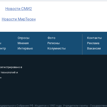
Новости СМИ2
Новости МирТесен
Опросы
Фото
Контакты
ы
Мнения
Регионы
Реклама
ентр
Интервью
Колумнисты
Вакансии
регистрировано в
 технологий и
8+
.
дерального Собрания РФ. Издается с 1997 года. Учредители газеты - Государств