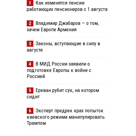
Как изменятся пенсии
1
работающих пенсионеров с 1 августа
Владимир Джабаров — о том,
2
зачем Европе Армения
Законы, вступающие в силу в
3
августе
В МИД России заявили о
4
подготовке Европы к войне с
Россией
Ереван рубит сук, на котором
5
сидит
Эксперт предрек крах попыток
6
киевского режима манипулировать
Трампом