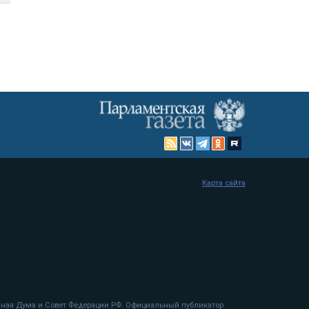
Карта сайта
енная Дума и Совет Федерации РФ. Официальный публикатор