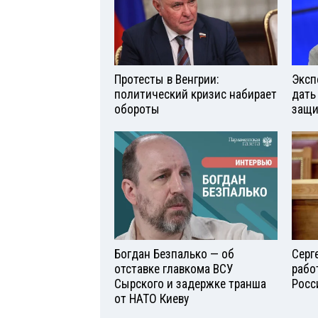
Протесты в Венгрии:
Эксп
политический кризис набирает
дать
обороты
защи
Богдан Безпалько — об
Серг
отставке главкома ВСУ
рабо
Сырского и задержке транша
Росс
от НАТО Киеву