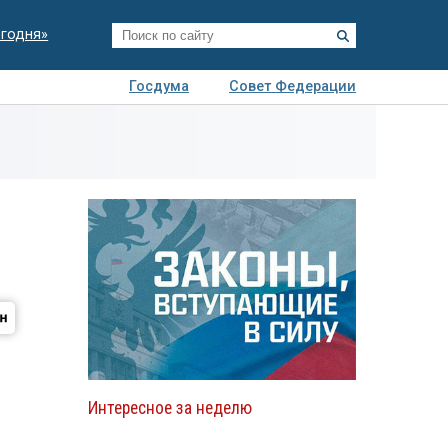
егодня»
Госдума
Совет Федерации
я
Авто
Недвижимость
Технологии
иза
Интересное за неделю