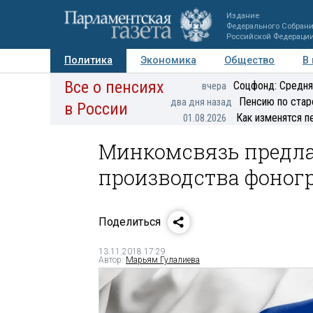
Издание
Федерального Собран
Российской Федераци
Политика
Экономика
Общество
В
Все о пенсиях
Фото
Авторы
Персоны
Мнения
Регионы
Соцфонд: Средня
вчера
Пенсию по стар
два дня назад
в России
Как изменятся п
01.08.2026
Минкомсвязь предла
производства фоног
Поделиться
13.11.2018 17:29
Автор:
Марьям Гулалиева