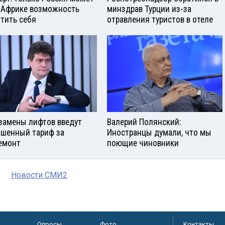
 Африке возможность
минздрав Турции из-за
тить себя
отравления туристов в отеле
замены лифтов введут
Валерий Полянский:
шенный тариф за
Иностранцы думали, что мы
емонт
поющие чиновники
Новости СМИ2
Опросы
Фото
Контакты