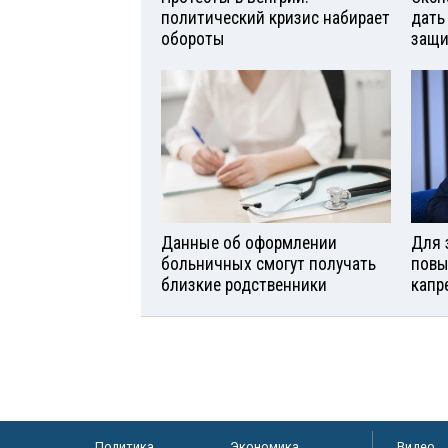
политический кризис набирает
дать
обороты
защи
Данные об оформлении
Для 
больничных смогут получать
повы
близкие родственники
капр
Политика
Экономика
Видео