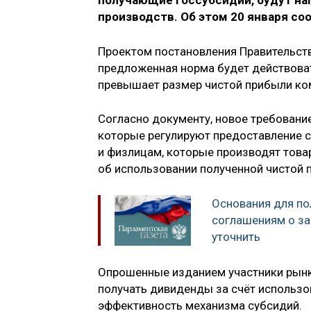
получающие госсубсидии, будут на
производств. Об этом 20 января со
Проектом постановления Правительств
предложенная норма будет действоват
превышает размер чистой прибыли ком
Согласно документу, новое требовани
которые регулируют предоставление 
и физлицам, которые производят това
об использовании полученной чистой 
Основания для по
соглашениям о за
уточнить
Опрошенные изданием участники рынк
получать дивиденды за счёт использо
эффективность механизма субсидий.