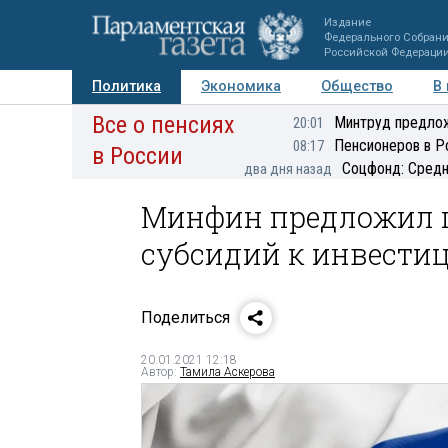
Издание
Федерального Собран
Российской Федераци
Политика
Экономика
Общество
В
Все о пенсиях
Фото
Авторы
Персоны
Мнения
Регионы
Минтруд предлож
20:01
Пенсионеров в Р
08:17
в России
Соцфонд: Средн
два дня назад
Минфин предложил 
субсидий к инвести
Поделиться
20.01.2021 12:18
Автор:
Тамила Аскерова