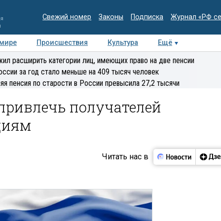
Свежий номер
Законы
Подписка
Журнал «РФ с
ия
и
 мире
Происшествия
Культура
Ещё
Медиацентр
Интервью
Колумнисты
Делова
ил расширить категории лиц, имеющих право на две пенсии
эксперт
оссии за год стало меньше на 409 тысяч человек
яя пенсия по старости в России превысила 27,2 тысячи
привлечь получателей
циям
Читать нас в