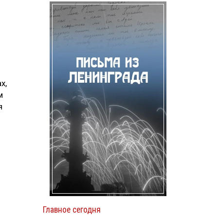
х,
м
я
Главное сегодня