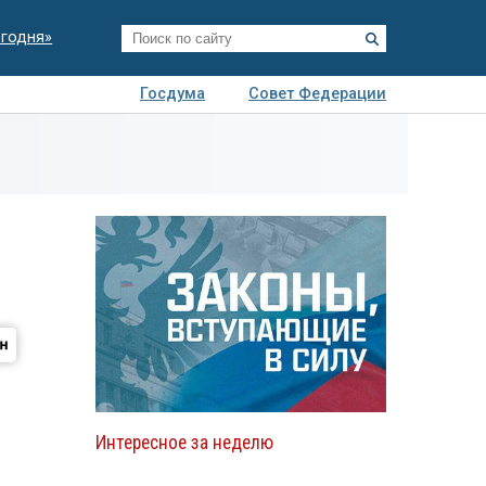
егодня»
Госдума
Совет Федерации
я
Авто
Недвижимость
Технологии
иза
Интересное за неделю