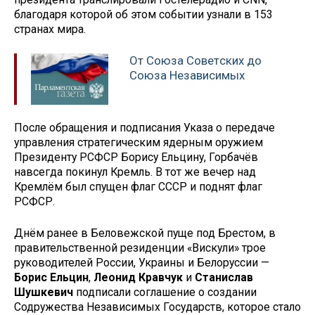
благодаря которой об этом событии узнали в 153
странах мира.
От Союза Советcких до
Союза Независимых
После обращения и подписания Указа о передаче
управления стратегическим ядерным оружием
Президенту РСФСР Борису Ельцину, Горбачёв
навсегда покинул Кремль. В тот же вечер над
Кремлём был спущен флаг СССР и поднят флаг
РСФСР.
Днём ранее в Беловежской пуще под Брестом, в
правительственной резиденции «Вискули» трое
руководителей России, Украины и Белоруссии —
Борис Ельцин
,
Леонид Кравчук
и
Станислав
Шушкевич
подписали соглашение о создании
Содружества Независимых Государств, которое стало